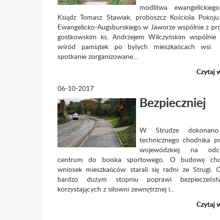
modlitwa ewangelickiego
Ksiądz Tomasz Stawiak, proboszcz Kościoła Pokoju
Ewangelicko-Augsburskiego w Jaworze wspólnie z p
gostkowskim ks. Andrzejem Wilczyńskim wspólnie m
wśród pamiątek po byłych mieszkańcach wsi.
spotkanie zorganizowane...
Czytaj 
06-10-2017
Bezpieczniej
W Strudze dokonano
technicznego chodnika p
wojewódzkiej na od
centrum do boiska sportowego. O budowę cho
wniosek mieszkańców starali się radni ze Strugi.
bardzo dużym stopniu poprawi bezpieczeńs
korzystających z siłowni zewnętrznej i...
Czytaj 