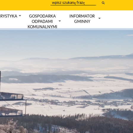
wpisz
szukany
tekst
RYSTYKA
GOSPODARKA
INFORMATOR
+
ODPADAMI
GMINNY
+
+
KOMUNALNYMI