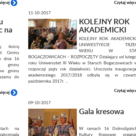
więcej
Czytaj więc
11-10-2017
u
KOLEJNY ROK
c na
AKADEMICKI
KOLEJNY ROK AKADEMIC
UNIWESTYECIE TRZEC
ilością
WIEKU W STAR
jt Gminy
BOGACZOWICACH – ROZPOCZĘTY Działający od luteg
o dnia 16
roku Uniwersytet III Wieku w Starych Bogaczowicach w
cja gminy
rozpoczął piąty rok działalności. Uroczysta inauguracj
ców gminy
akademickiego 2017/2018 odbyła się w czwar
raszamy do
października 2017r. ...
Czytaj więc
więcej
09-10-2017
Gala kresowa
latach na
W ramach 16 Dolnośląskic
abrzmiała
Kultury Kresowej, organiz