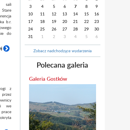
sali
3
4
5
6
7
8
9
 Stare
10
11
12
13
14
15
16
rencja
17
18
19
20
21
22
23
a b.r.
nowego
24
25
26
27
28
29
30
nie do
31
1
2
3
4
5
6
ej
Zobacz nadchodzące wydarzenia
Polecana galeria
Galeria Gostków
ogi z
przez
wnicy
ei we
 prace
okryta