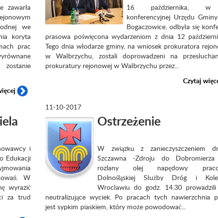
e zawarła
16 października, w 
jonowym
konferencyjnej Urzędu Gminy
Wodnej we
Bogaczowice, odbyła się konfe
ia koryta
prasowa poświęcona wydarzeniom z dnia 12 październik
mach prac
Tego dnia włodarze gminy, na wniosek prokuratora rejo
 wyrównane
w Wałbrzychu, zostali doprowadzeni na przesłucha
zostanie
prokuratury rejonowej w Wałbrzychu przez...
Czytaj więc
więcej
11-10-2017
iela
Ostrzeżenie
howawcy i
W związku z zanieczyszczeniem dr
o Edukacji
Szczawna -Zdroju do Dobromierza 
yjmowania
rozlany olej napędowy praco
ękowań. W
Dolnośląskiej Służby Dróg i Kol
ę wyrazić
Wrocławiu do godz. 14.30 prowadzili
i za trud
neutralizujące wyciek. Po pracach tych nawierzchnia p
jest sypkim piaskiem, który może powodować...