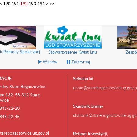
<
190
191
192
193
194
>
>>
k Pomocy Społecznej
Stowarzyszenie Kwiat Lnu
Zespó
Wznów
Zatrzymaj
ACJE:
Sekretariat
miny Stare Bogaczowice
urzad@starebogaczowice.ug.gov.p
na 132, 58-312 Stare
wice
Skarbnik Gminy
) 845-22-20,
skarbnik@starebogaczowice.ug.go
) 845-22-45
tarebogaczowice.ug.gov.pl
Referat Inwestycji,