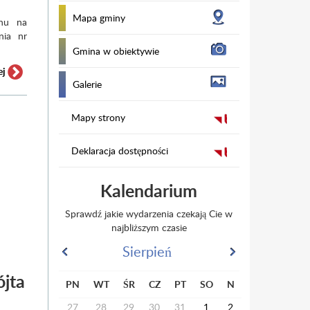
Mapa gminy
chu na
nia nr
Gmina w obiektywie
ej
Galerie
Mapy strony
Nadchodzi upał. Dowiedz się, jak się zachować Wraz ze wzro
organizmu. Upał może doprowadzić do wystąpienia udaru sł
Deklaracja dostępności
nawet życiu. Jego objawy to: zmęczenie, silne...
Kalendarium
Sprawdź jakie wydarzenia czekają Cie w
najbliższym czasie
Sierpień
jta
PN
WT
ŚR
CZ
PT
SO
N
27
28
29
30
31
1
2