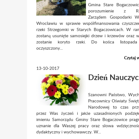
Gmina Stare Bogaczowic
porozumienie z Re
Zarządem Gospodarki 
Wrocławiu w sprawie współfinansowania czyszczen
rzeki Strzegomki w Starych Bogaczowicach. W ra
zostaną usunięte samosiejki drzew i krzewów oraz
zostanie koryto rzeki. Do końca listopada 
oczyszczony...
Czytaj 
13-10-2017
Dzień Nauczyc
Szanowni Państwo, Wyc
Pracownicy Oświaty Święt
Narodowej to czas prz
przez Was życzeń i jakże uzasadnionych podzi
imieniu Samorządu Gminy Stare Bogaczowice pragn
uznanie dla Waszej pracy oraz słowa wdzięcznośc
dydaktyczny i wychowawczy. W...