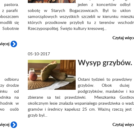
 pastora.
jeden z koncertów odbył 
 z parafii
sobotę w Starych Bogaczowicach. Był to ukłon 
roboszczem
samorządowych wszystkich szczebli w kierunku mieszk
odlili się
których przodkowie przybyli tu z terenów wschodn
 Sobotnie
Rzeczypospolitej. Święto kultury kresowej...
Czytaj więc
więcej
05-10-2017
Wysyp grzybów.
 odbioru
Ostani tydzień to prawdziwy
rzy drodze
grzybów. Obok dużej i
cinku od
podgrzybków, maslaków i k
dnika na
zbierane sa też prawdziwki. Mieszkanka Gostk
 Chodnik w
okolicznym lesie znalazła wspaniałego prawdziwka o wad
two osób
gramów i średnicy kapelusz 25 cm. Ważną rzeczą jest f
grzyb był...
więcej
Czytaj więc