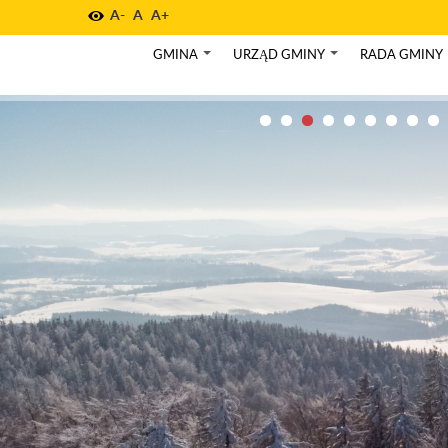
A-
A
A+
GMINA
URZĄD GMINY
RADA GMINY
+
+