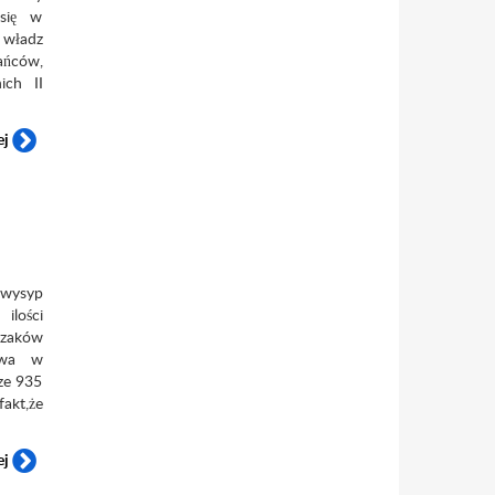
się w
władz
ańców,
ich II
ej
 wysyp
lości
ozaków
owa w
ze 935
akt,że
ej