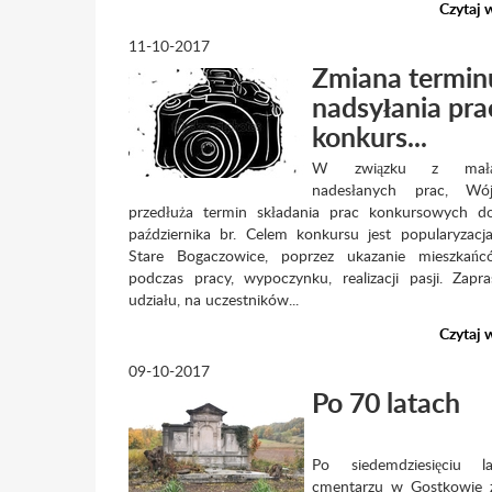
Czytaj 
11-10-2017
Zmiana termin
nadsyłania pra
konkurs...
W związku z małą 
nadesłanych prac, Wó
przedłuża termin składania prac konkursowych d
października br. Celem konkursu jest popularyza
Stare Bogaczowice, poprzez ukazanie mieszkań
podczas pracy, wypoczynku, realizacji pasji. Zap
udziału, na uczestników...
Czytaj 
09-10-2017
Po 70 latach
Po siedemdziesięciu 
cmentarzu w Gostkowie z