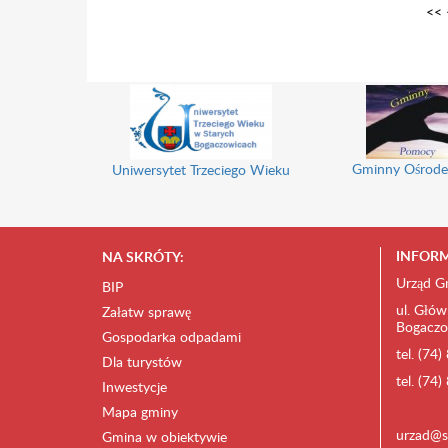
<<
Gminny Ośrode
Uniwersytet Trzeciego Wieku
INFORM
NA SKRÓTY:
Urząd G
BIP
ul. Głów
Załatw sprawę
Bogaczo
Gospodarka odpadami
tel. (74
Dla turystów
tel. (74
Inwestycje
Mapa gminy
urzad@s
Gmina w obiektywie