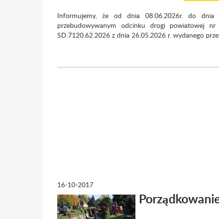
Informujemy, że od dnia 08.06.2026r. do dnia
przebudowywanym odcinku drogi powiatowej nr
SD.7120.62.2026 z dnia 26.05.2026 r. wydanego prz
- droga będzie
nym sterowaniu
taj więcej
16-10-2017
Porządkowanie