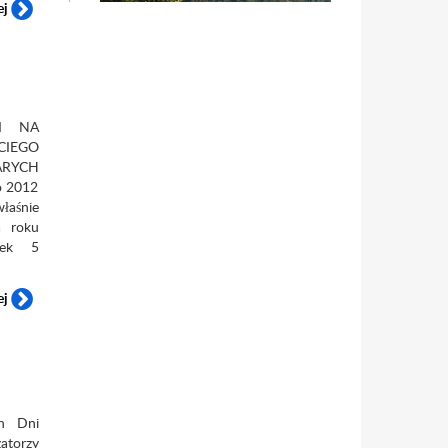
ej
KI NA
IEGO
YCH
o 2012
łaśnie
a roku
tek 5
ej
h Dni
atorzy