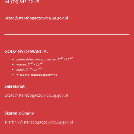
tel. (74) 845-22-45
urzad@starebogaczowice.ug.gov.pl
GODZINY OTWARCIA
:
0
0
0
0
poniedziałek, środa, czwartek:
7:
- 15:
0
0
00
wtorek:
7:
- 16:
0
0
00
piątek:
7:
- 14:
w sobotę i niedzielę
nieczynne
Sekretariat
urzad@starebogaczowice.ug.gov.pl
Skarbnik Gminy
skarbnik@starebogaczowice.ug.gov.pl