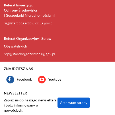
Referat Inwestycji,
Ochrony Środowiska
i Gospodarki Nieruchomościami
rig@starebogaczowice.ug.gov.pl
Referat Organizacyjny i Spraw
Obywatelskich
rop@starebogaczowice.ug.gov.pl
ZNAJDZIESZ NAS
Facebook
Youtube
NEWSLETTER
Zapisz się do naszego newslettera
Archiwum strony
i bądź informowany o
nowościach.