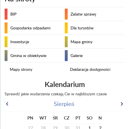
BIP
Załatw sprawę
Gospodarka odpadami
Dla turystów
Inwestycje
Mapa gminy
Gmina w obiektywie
Galerie
Mapy strony
Deklaracja dostępności
Kalendarium
Sprawdź jakie wydarzenia czekają Cie w najbliższym czasie
Sierpień
PN
WT
ŚR
CZ
PT
SO
N
27
28
29
30
31
1
2