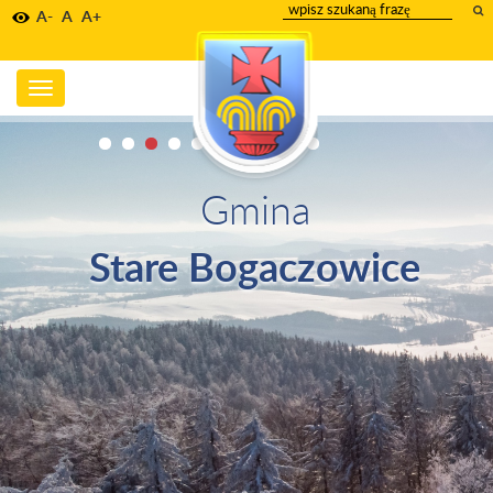
wpisz
A-
A
A+
szukany
tekst
Toggle
navigation
Gmina
Stare Bogaczowice