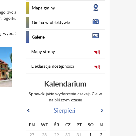
Mapa gminy
ego życia
, ogórki.
Gmina w obiektywie
ię wybrać
Galerie
Mapy strony
Deklaracja dostępności
Kalendarium
Sprawdź jakie wydarzenia czekają Cie w
najbliższym czasie
Sierpień
PN
WT
ŚR
CZ
PT
SO
N
27
28
29
30
31
1
2