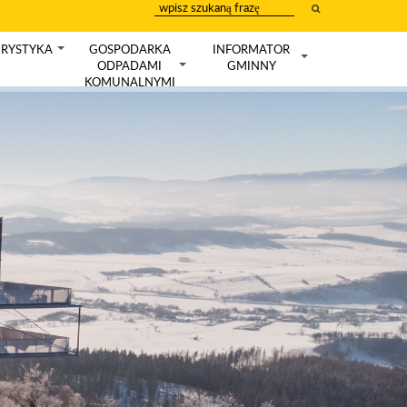
wpisz
szukany
tekst
RYSTYKA
GOSPODARKA
INFORMATOR
+
ODPADAMI
GMINNY
+
+
KOMUNALNYMI