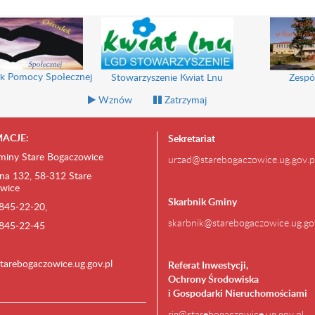
k Pomocy Społecznej
Stowarzyszenie Kwiat Lnu
Zespó
Wznów
Zatrzymaj
ACJE:
Sekretariat
miny Stare Bogaczowice
urzad@starebogaczowice.ug.gov.p
na 132, 58-312 Stare
wice
Skarbnik Gminy
) 845-22-20,
skarbnik@starebogaczowice.ug.go
) 845-22-45
tarebogaczowice.ug.gov.pl
Referat Inwestycji,
Ochrony Środowiska
i Gospodarki Nieruchomościami
rig@starebogaczowice.ug.gov.pl