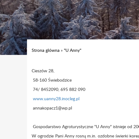
Strona główna
»
"U Anny"
Cieszów 28,
58-160 Świebodzice
74/ 8452090, 695 882 090
www.uanny28.inocleg.pl
annakopacz1@wp.pl
Gospodarstwo Agroturystyczne "U Anny" istnieje od 200
W ogrodzie Pani Anny rosną m.in. ozdobne świerki kore