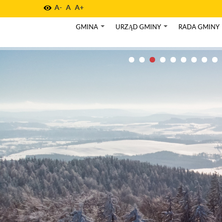
A-
A
A+
GMINA
URZĄD GMINY
RADA GMINY
+
+