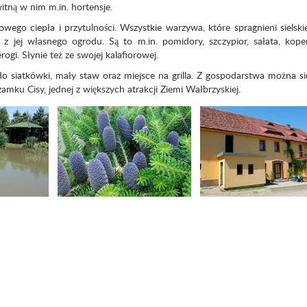
itną w nim m.in. hortensje.
o ciepła i przytulności. Wszystkie warzywa, które spragnieni sielski
 jej własnego ogrodu. Są to m.in. pomidory, szczypior, sałata, koper
gi. Słynie też ze swojej kalafiorowej.
do siatkówki, mały staw oraz miejsce na grilla. Z gospodarstwa można s
mku Cisy, jednej z większych atrakcji Ziemi Wałbrzyskiej.