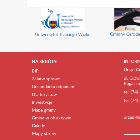
Gminny Ośrode
Uniwersytet Trzeciego Wieku
INFORM
NA SKRÓTY:
Urząd G
BIP
ul. Głów
Załatw sprawę
Bogaczo
Gospodarka odpadami
tel. (74
Dla turystów
tel. (74
Inwestycje
Mapa gminy
urzad@s
Gmina w obiektywie
Galerie
Mapy strony