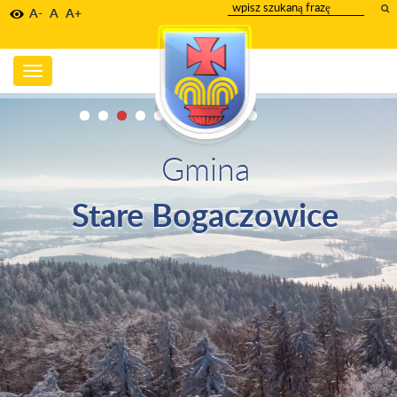
wpisz
A-
A
A+
szukany
tekst
Toggle
navigation
Gmina
Stare Bogaczowice