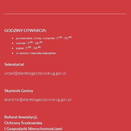
GODZINY OTWARCIA
:
0
0
0
0
poniedziałek, środa, czwartek:
7:
- 15:
0
0
00
wtorek:
7:
- 16:
0
0
00
piątek:
7:
- 14:
w sobotę i niedzielę
nieczynne
Sekretariat
urzad@starebogaczowice.ug.gov.pl
Skarbnik Gminy
skarbnik@starebogaczowice.ug.gov.pl
Referat Inwestycji,
Ochrony Środowiska
i Gospodarki Nieruchomościami