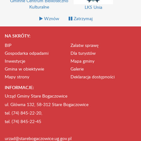
Gminne Centrum Biblioteczno
Kulturalne
LKS Unia
Wznów
Zatrzymaj
NA SKRÓTY:
BIP
Załatw sprawę
Gospodarka odpadami
Dla turystów
Inwestycje
Mapa gminy
Gmina w obiektywie
Galerie
Mapy strony
Deklaracja dostępności
INFORMACJE:
Urząd Gminy Stare Bogaczowice
ul. Główna 132, 58-312 Stare Bogaczowice
tel. (74) 845-22-20,
tel. (74) 845-22-45
urzad@starebogaczowice.ug.gov.pl