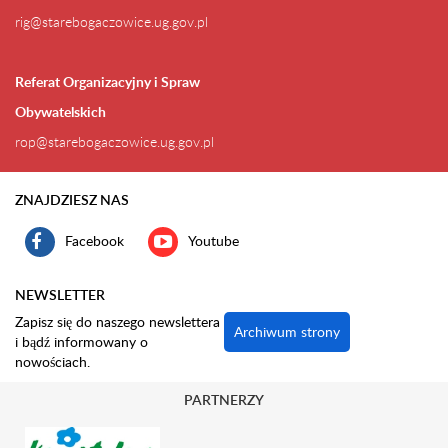
rig@starebogaczowice.ug.gov.pl
Referat Organizacyjny i Spraw
Obywatelskich
rop@starebogaczowice.ug.gov.pl
ZNAJDZIESZ NAS
Facebook
Youtube
NEWSLETTER
Zapisz się do naszego newslettera
Archiwum strony
i bądź informowany o
nowościach.
PARTNERZY