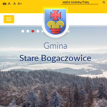
wpisz
A-
A
A+
szukany
tekst
Toggle
navigation
Gmina
Stare Bogaczowice