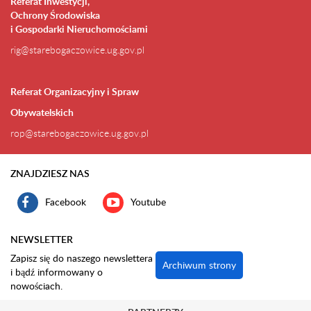
Referat Inwestycji,
Ochrony Środowiska
i Gospodarki Nieruchomościami
rig@starebogaczowice.ug.gov.pl
Referat Organizacyjny i Spraw
Obywatelskich
rop@starebogaczowice.ug.gov.pl
ZNAJDZIESZ NAS
Facebook
Youtube
NEWSLETTER
Zapisz się do naszego newslettera
Archiwum strony
i bądź informowany o
nowościach.