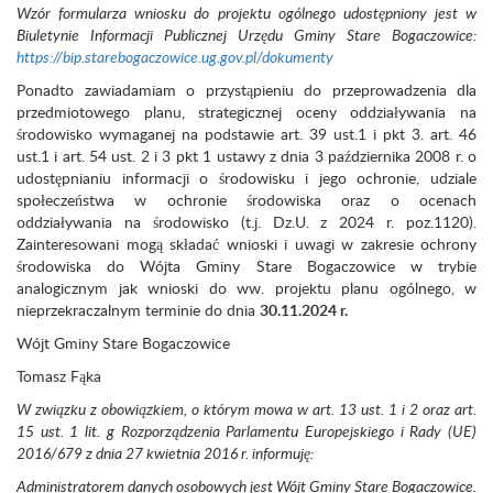
Wzór formularza wniosku do projektu ogólnego udostępniony jest w
Biuletynie Informacji Publicznej Urzędu Gminy Stare Bogaczowice:
https://bip.starebogaczowice.ug.gov.pl/dokumenty
Ponadto zawiadamiam o przystąpieniu do przeprowadzenia dla
przedmiotowego planu, strategicznej oceny oddziaływania na
środowisko wymaganej na podstawie art. 39 ust.1 i pkt 3. art. 46
ust.1 i art. 54 ust. 2 i 3 pkt 1 ustawy z dnia 3 października 2008 r. o
udostępnianiu informacji o środowisku i jego ochronie, udziale
społeczeństwa w ochronie środowiska oraz o ocenach
oddziaływania na środowisko (t.j. Dz.U. z 2024 r. poz.1120).
Zainteresowani mogą składać wnioski i uwagi w zakresie ochrony
środowiska do Wójta Gminy Stare Bogaczowice w trybie
analogicznym jak wnioski do ww. projektu planu ogólnego, w
nieprzekraczalnym terminie do dnia
30.11.2024 r.
Wójt Gminy Stare Bogaczowice
Tomasz Fąka
W związku z obowiązkiem, o którym mowa w art. 13 ust. 1 i 2 oraz art.
15 ust. 1 lit. g Rozporządzenia Parlamentu Europejskiego i Rady (UE)
2016/679 z dnia 27 kwietnia 2016 r. informuję:
Administratorem danych osobowych jest Wójt Gminy Stare Bogaczowice.