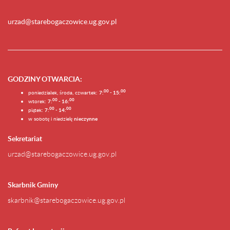
urzad@starebogaczowice.ug.gov.pl
GODZINY OTWARCIA
:
0
0
0
0
poniedziałek, środa, czwartek:
7:
- 15:
0
0
00
wtorek:
7:
- 16:
0
0
00
piątek:
7:
- 14:
w sobotę i niedzielę
nieczynne
Sekretariat
urzad@starebogaczowice.ug.gov.pl
Skarbnik Gminy
skarbnik@starebogaczowice.ug.gov.pl