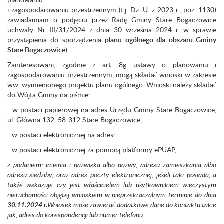
i zagospodarowaniu przestrzennym (t.j. Dz. U. z 2023 r., poz. 1130)
zawiadamiam o podjęciu przez Radę Gminy Stare Bogaczowice
uchwały Nr III/31/2024 z dnia 30 września 2024 r. w sprawie
przystąpienia do sporządzenia
planu ogólnego dla obszaru Gminy
Stare Bogaczowice
).
Zainteresowani, zgodnie z art. 8g ustawy o planowaniu i
zagospodarowaniu przestrzennym, mogą składać wnioski w zakresie
ww. wymienionego projektu planu ogólnego. Wnioski należy składać
do Wójta Gminy na piśmie:
- w postaci papierowej na adres Urzędu Gminy Stare Bogaczowice,
ul. Główna 132, 58-312 Stare Bogaczowice,
- w postaci elektronicznej na adres:
- w postaci elektronicznej za pomocą platformy ePUAP,
z podaniem: imienia i nazwiska albo nazwy, adresu zamieszkania albo
adresu siedziby, oraz adres poczty elektronicznej, jeżeli taki posiada, a
także wskazuje czy jest właścicielem lub użytkownikiem wieczystym
nieruchomości objętej wnioskiem w nieprzekraczalnym terminie do dnia
30.11.2024 r.
Wniosek może zawierać dodatkowe dane do kontaktu takie
jak, adres do korespondencji lub numer telefonu.