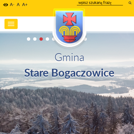
wpisz
A-
A
A+
szukany
tekst
Toggle
navigation
Gmina
Stare Bogaczowice