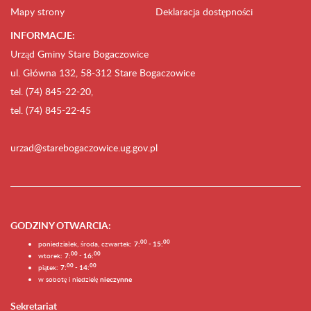
Mapy strony
Deklaracja dostępności
INFORMACJE:
Urząd Gminy Stare Bogaczowice
ul. Główna 132, 58-312 Stare Bogaczowice
tel. (74) 845-22-20,
tel. (74) 845-22-45
urzad@starebogaczowice.ug.gov.pl
GODZINY OTWARCIA
:
0
0
0
0
poniedziałek, środa, czwartek:
7:
- 15:
0
0
00
wtorek:
7:
- 16:
0
0
00
piątek:
7:
- 14:
w sobotę i niedzielę
nieczynne
Sekretariat