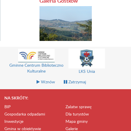
Galeria Gostków
Gminne Centrum Biblioteczno
Kulturalne
LKS Unia
Wznów
Zatrzymaj
NA SKRÓTY:
BIP
Załatw sprawę
Gospodarka odpadami
Dla turystów
Inwestycje
Mapa gminy
Gmina w obiektywie
Galerie