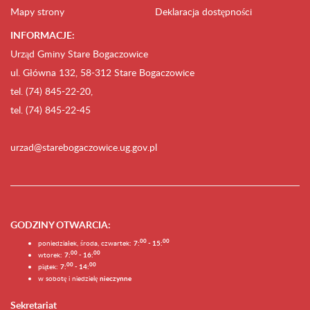
Mapy strony
Deklaracja dostępności
INFORMACJE:
Urząd Gminy Stare Bogaczowice
ul. Główna 132, 58-312 Stare Bogaczowice
tel. (74) 845-22-20,
tel. (74) 845-22-45
urzad@starebogaczowice.ug.gov.pl
GODZINY OTWARCIA
:
0
0
0
0
poniedziałek, środa, czwartek:
7:
- 15:
0
0
00
wtorek:
7:
- 16:
0
0
00
piątek:
7:
- 14:
w sobotę i niedzielę
nieczynne
Sekretariat