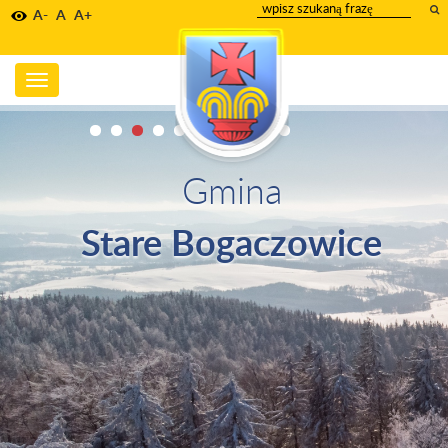
wpisz
A-
A
A+
szukany
tekst
Toggle
navigation
Gmina
Stare Bogaczowice