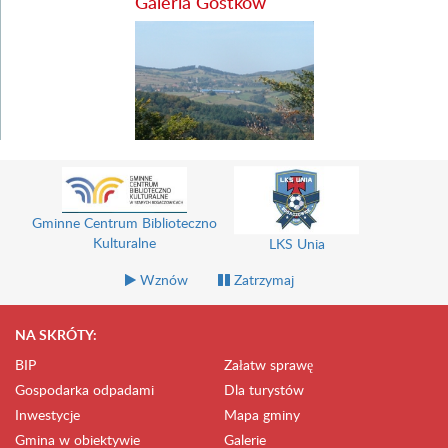
Galeria Gostków
Gminne Centrum Biblioteczno
Kulturalne
LKS Unia
Wznów
Zatrzymaj
NA SKRÓTY:
BIP
Załatw sprawę
Gospodarka odpadami
Dla turystów
Inwestycje
Mapa gminy
Gmina w obiektywie
Galerie