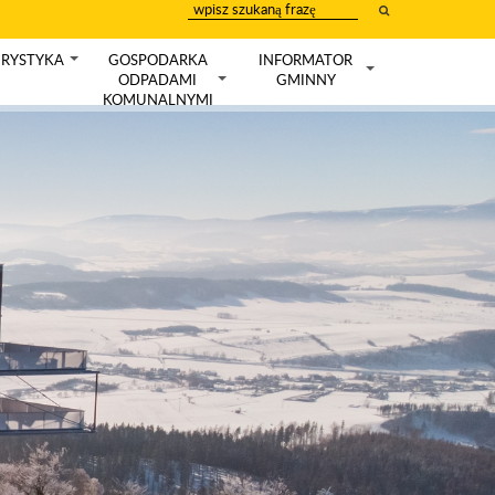
wpisz
szukany
tekst
RYSTYKA
GOSPODARKA
INFORMATOR
+
ODPADAMI
GMINNY
+
+
KOMUNALNYMI