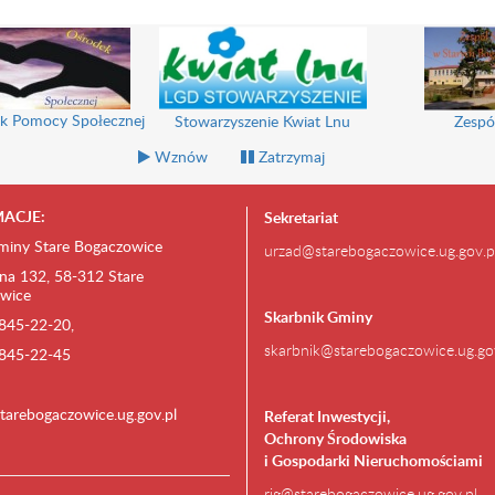
k Pomocy Społecznej
Stowarzyszenie Kwiat Lnu
Zespó
Wznów
Zatrzymaj
ACJE:
Sekretariat
miny Stare Bogaczowice
urzad@starebogaczowice.ug.gov.p
na 132, 58-312 Stare
wice
Skarbnik Gminy
) 845-22-20,
skarbnik@starebogaczowice.ug.go
) 845-22-45
tarebogaczowice.ug.gov.pl
Referat Inwestycji,
Ochrony Środowiska
i Gospodarki Nieruchomościami
rig@starebogaczowice.ug.gov.pl