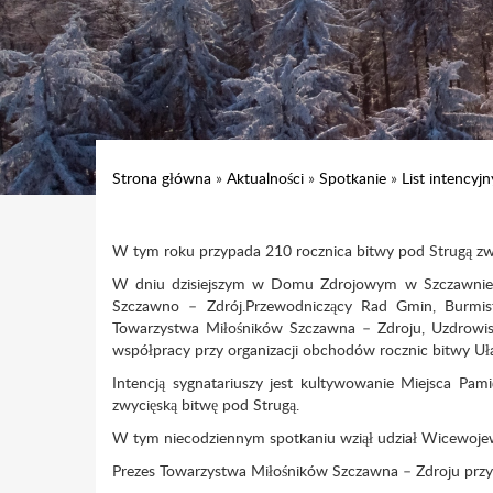
Strona główna
»
Aktualności
»
Spotkanie
»
List intencyjn
W tym roku przypada 210 rocznica bitwy pod Strugą z
W dniu dzisiejszym w Domu Zdrojowym w Szczawnie -
Szczawno – Zdrój.Przewodniczący Rad Gmin, Burmis
Towarzystwa Miłośników Szczawna – Zdroju, Uzdrowisk
współpracy przy organizacji obchodów rocznic bitwy U
Intencją sygnatariuszy jest kultywowanie Miejsca Pami
zwycięską bitwę pod Strugą.
W tym niecodziennym spotkaniu wziął udział Wicewojewo
Prezes Towarzystwa Miłośników Szczawna – Zdroju przybl