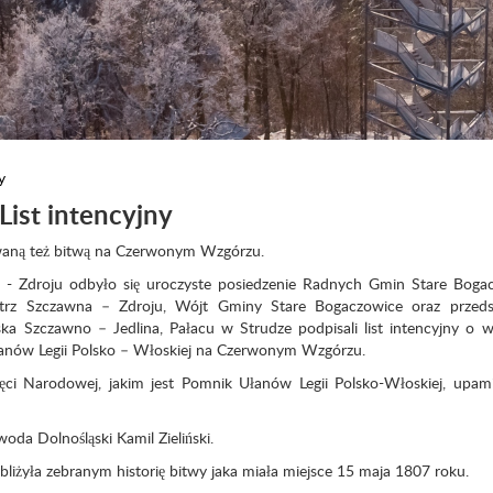
y
List intencyjny
waną też bitwą na Czerwonym Wzgórzu.
 Zdroju odbyło się uroczyste posiedzenie Radnych Gmin Stare Bogac
trz Szczawna – Zdroju, Wójt Gminy Stare Bogaczowice oraz przedst
a Szczawno – Jedlina, Pałacu w Strudze podpisali list intencyjny o 
łanów Legii Polsko – Włoskiej na Czerwonym Wzgórzu.
ęci Narodowej, jakim jest Pomnik Ułanów Legii Polsko-Włoskiej, upami
da Dolnośląski Kamil Zieliński.
iżyła zebranym historię bitwy jaka miała miejsce 15 maja 1807 roku.