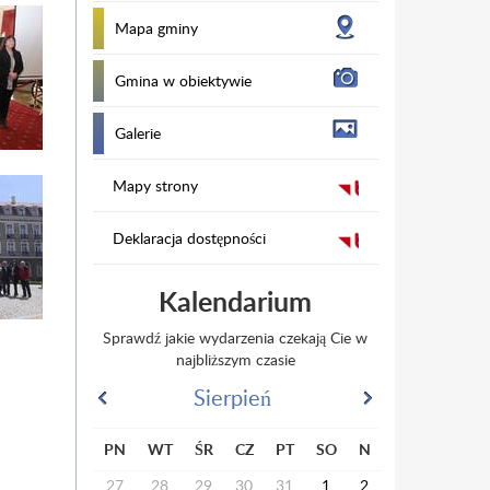
Mapa gminy
Gmina w obiektywie
Galerie
Mapy strony
Deklaracja dostępności
Kalendarium
Sprawdź jakie wydarzenia czekają Cie w
najbliższym czasie
Sierpień
PN
WT
ŚR
CZ
PT
SO
N
27
28
29
30
31
1
2