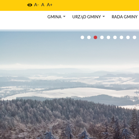
A-
A
A+
GMINA
URZĄD GMINY
RADA GMINY
+
+