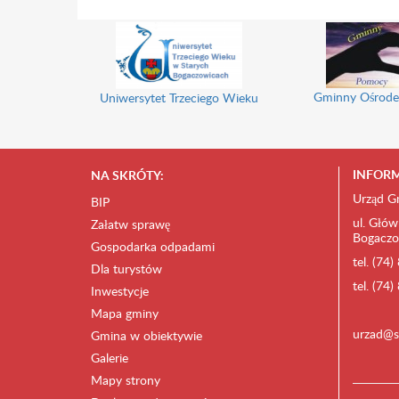
Gminny Ośrode
Uniwersytet Trzeciego Wieku
INFORM
NA SKRÓTY:
Urząd G
BIP
ul. Głów
Załatw sprawę
Bogaczo
Gospodarka odpadami
tel. (74
Dla turystów
tel. (74
Inwestycje
Mapa gminy
urzad@s
Gmina w obiektywie
Galerie
Mapy strony