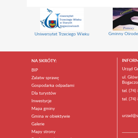
Gminny Ośrode
Uniwersytet Trzeciego Wieku
INFORM
NA SKRÓTY:
Urząd G
BIP
ul. Głów
Załatw sprawę
Bogaczo
Gospodarka odpadami
tel. (74
Dla turystów
tel. (74
Inwestycje
Mapa gminy
urzad@s
Gmina w obiektywie
Galerie
Mapy strony