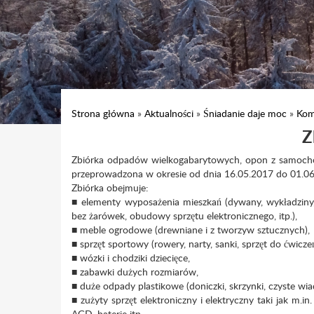
Strona główna
»
Aktualności
»
Śniadanie daje moc
»
Kom
Z
Zbiórka odpadów wielkogabarytowych, opon z samochod
przeprowadzona w okresie od dnia 16.05.2017 do 01.
Zbiórka obejmuje:
■ elementy wyposażenia mieszkań (dywany, wykładziny, m
bez żarówek, obudowy sprzętu elektronicznego, itp.),
■ meble ogrodowe (drewniane i z tworzyw sztucznych),
■ sprzęt sportowy (rowery, narty, sanki, sprzęt do ćwiczeń,
■ wózki i chodziki dziecięce,
■ zabawki dużych rozmiarów,
■ duże odpady plastikowe (doniczki, skrzynki, czyste wiadr
■ zużyty sprzęt elektroniczny i elektryczny taki jak m.in
AGD, baterie itp.,