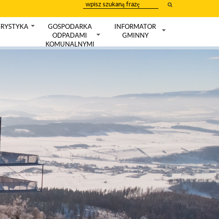
wpisz
szukany
tekst
RYSTYKA
GOSPODARKA
INFORMATOR
+
ODPADAMI
GMINNY
+
+
KOMUNALNYMI