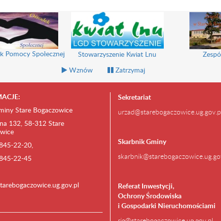
k Pomocy Społecznej
Stowarzyszenie Kwiat Lnu
Zespó
Wznów
Zatrzymaj
ACJE:
Sekretariat
miny Stare Bogaczowice
urzad@starebogaczowice.ug.gov.p
na 132, 58-312 Stare
wice
Skarbnik Gminy
) 845-22-20,
skarbnik@starebogaczowice.ug.go
) 845-22-45
tarebogaczowice.ug.gov.pl
Referat Inwestycji,
Ochrony Środowiska
i Gospodarki Nieruchomościami
rig@starebogaczowice.ug.gov.pl