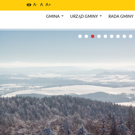
A-
A
A+
GMINA
URZĄD GMINY
RADA GMINY
+
+