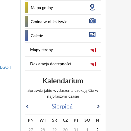
Mapa gminy
Gmina w obiektywie
Galerie
Mapy strony
Deklaracja dostępności
EGO I
Kalendarium
Sprawdź jakie wydarzenia czekają Cie w
najbliższym czasie
Sierpień
PN
WT
ŚR
CZ
PT
SO
N
27
28
29
30
31
1
2