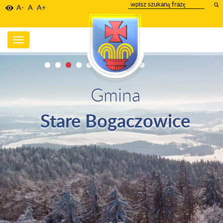
wpisz
A-
A
A+
szukany
tekst
Toggle
navigation
Gmina
Stare Bogaczowice