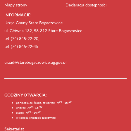
Mapy strony
Deklaracja dostępności
INFORMACJE:
Urząd Gminy Stare Bogaczowice
ul. Główna 132, 58-312 Stare Bogaczowice
tel. (74) 845-22-20,
tel. (74) 845-22-45
urzad@starebogaczowice.ug.gov.pl
GODZINY OTWARCIA
:
0
0
0
0
poniedziałek, środa, czwartek:
7:
- 15:
0
0
00
wtorek:
7:
- 16:
0
0
00
piątek:
7:
- 14:
w sobotę i niedzielę
nieczynne
Sekretariat