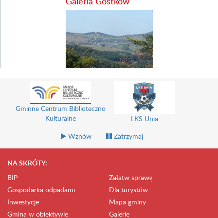
Galeria Gostków
Gminne Centrum Biblioteczno
Kulturalne
LKS Unia
Wznów
Zatrzymaj
NA SKRÓTY:
BIP
Załatw sprawę
Gospodarka odpadami
Dla turystów
Inwestycje
Mapa gminy
Gmina w obiektywie
Galerie