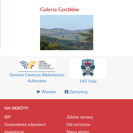
Galeria Gostków
Gminne Centrum Biblioteczno
Kulturalne
LKS Unia
Wznów
Zatrzymaj
NA SKRÓTY:
BIP
Załatw sprawę
Gospodarka odpadami
Dla turystów
Inwestycje
Mapa gminy