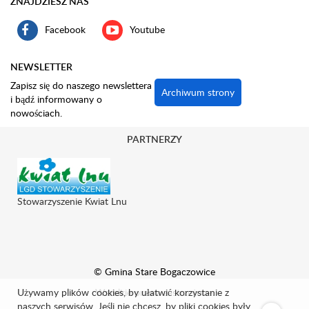
ZNAJDZIESZ NAS
Facebook
Youtube
NEWSLETTER
Zapisz się do naszego newslettera
Archiwum strony
i bądź informowany o
nowościach.
PARTNERZY
Stowarzyszenie Kwiat Lnu
© Gmina Stare Bogaczowice
Używamy plików cookies, by ułatwić korzystanie z
Wszelkie prawa zastrzeżone.
naszych serwisów. Jeśli nie chcesz, by pliki cookies były