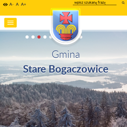
wpisz
A-
A
A+
szukany
tekst
Toggle
navigation
Gmina
Stare Bogaczowice