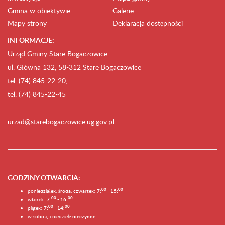
Gmina w obiektywie
Galerie
Mapy strony
Deklaracja dostępności
INFORMACJE:
Urząd Gminy Stare Bogaczowice
ul. Główna 132, 58-312 Stare Bogaczowice
tel. (74) 845-22-20,
tel. (74) 845-22-45
urzad@starebogaczowice.ug.gov.pl
GODZINY OTWARCIA
:
0
0
0
0
poniedziałek, środa, czwartek:
7:
- 15:
0
0
00
wtorek:
7:
- 16:
0
0
00
piątek:
7:
- 14:
w sobotę i niedzielę
nieczynne