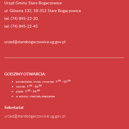
Urząd Gminy Stare Bogaczowice
ul. Główna 132, 58-312 Stare Bogaczowice
tel. (74) 845-22-20,
tel. (74) 845-22-45
urzad@starebogaczowice.ug.gov.pl
GODZINY OTWARCIA
:
0
0
0
0
poniedziałek, środa, czwartek:
7:
- 15:
0
0
00
wtorek:
7:
- 16:
0
0
00
piątek:
7:
- 14:
w sobotę i niedzielę
nieczynne
Sekretariat
urzad@starebogaczowice.ug.gov.pl