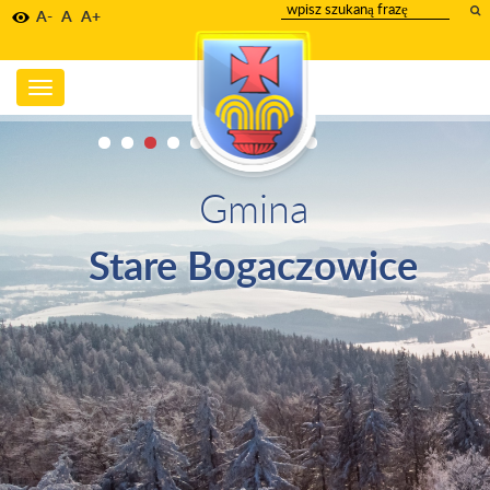
wpisz
A-
A
A+
szukany
tekst
Toggle
navigation
Gmina
Stare Bogaczowice