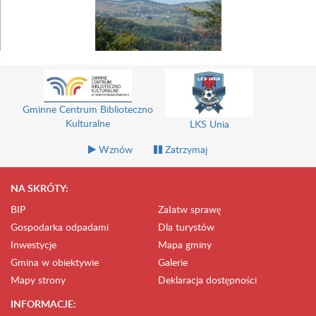
Gminne Centrum Biblioteczno
Kulturalne
LKS Unia
Wznów
Zatrzymaj
NA SKRÓTY:
BIP
Załatw sprawę
Gospodarka odpadami
Dla turystów
Inwestycje
Mapa gminy
Gmina w obiektywie
Galerie
Mapy strony
Deklaracja dostępności
INFORMACJE: