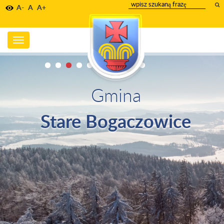
wpisz
A-
A
A+
szukany
tekst
Toggle
navigation
Gmina
Stare Bogaczowice