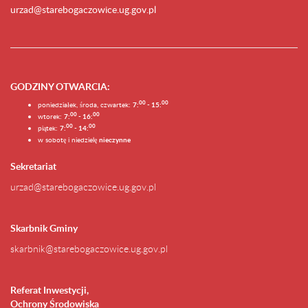
urzad@starebogaczowice.ug.gov.pl
GODZINY OTWARCIA
:
0
0
0
0
poniedziałek, środa, czwartek:
7:
- 15:
0
0
00
wtorek:
7:
- 16:
0
0
00
piątek:
7:
- 14:
w sobotę i niedzielę
nieczynne
Sekretariat
urzad@starebogaczowice.ug.gov.pl
Skarbnik Gminy
skarbnik@starebogaczowice.ug.gov.pl
Referat Inwestycji,
Ochrony Środowiska