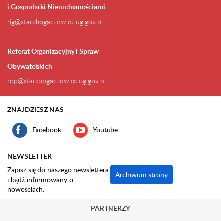
i Gospodarki Nieruchomościami
rig@starebogaczowice.ug.gov.pl
Referat Organizacyjny i Spraw
Obywatelskich
rop@starebogaczowice.ug.gov.pl
ZNAJDZIESZ NAS
Facebook
Youtube
NEWSLETTER
Zapisz się do naszego newslettera
Archiwum strony
i bądź informowany o
nowościach.
PARTNERZY