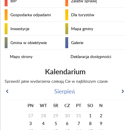
BIP
Załatw sprawę
Gospodarka odpadami
Dla turystów
Inwestycje
Mapa gminy
Gmina w obiektywie
Galerie
Mapy strony
Deklaracja dostępności
Kalendarium
Sprawdź jakie wydarzenia czekają Cie w najbliższym czasie
Sierpień
PN
WT
ŚR
CZ
PT
SO
N
27
28
29
30
31
1
2
3
4
5
6
7
8
9