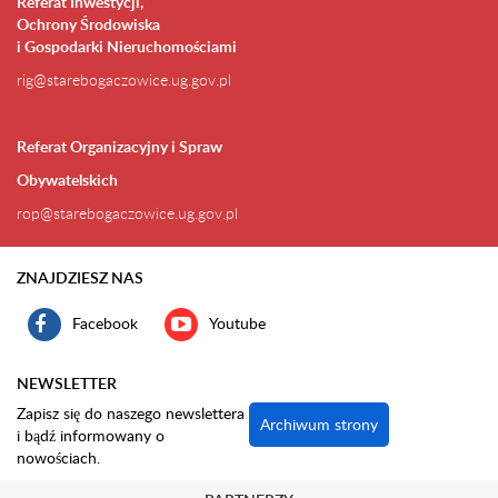
Referat Inwestycji,
Ochrony Środowiska
i Gospodarki Nieruchomościami
rig@starebogaczowice.ug.gov.pl
Referat Organizacyjny i Spraw
Obywatelskich
rop@starebogaczowice.ug.gov.pl
ZNAJDZIESZ NAS
Facebook
Youtube
NEWSLETTER
Zapisz się do naszego newslettera
Archiwum strony
i bądź informowany o
nowościach.