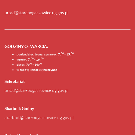
urzad@starebogaczowice.ug.gov.pl
GODZINY OTWARCIA
:
0
0
0
0
poniedziałek, środa, czwartek:
7:
- 15:
0
0
00
wtorek:
7:
- 16:
0
0
00
piątek:
7:
- 14:
w sobotę i niedzielę
nieczynne
Sekretariat
urzad@starebogaczowice.ug.gov.pl
Skarbnik Gminy
skarbnik@starebogaczowice.ug.gov.pl