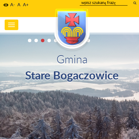
wpisz
A-
A
A+
szukany
tekst
Toggle
navigation
Gmina
Stare Bogaczowice