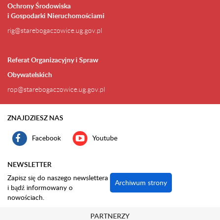
Ochrony Środowiska
i Gospodarki Nieruchomościami
rig@starebogaczowice.ug.gov.pl
Referat Organizacyjny i Spraw
Obywatelskich
rop@starebogaczowice.ug.gov.pl
ZNAJDZIESZ NAS
Facebook
Youtube
NEWSLETTER
Zapisz się do naszego newslettera
Archiwum strony
i bądź informowany o
nowościach.
PARTNERZY