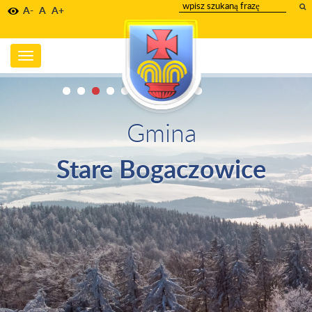
wpisz
A-
A
A+
szukany
tekst
Toggle
navigation
Gmina
Stare Bogaczowice