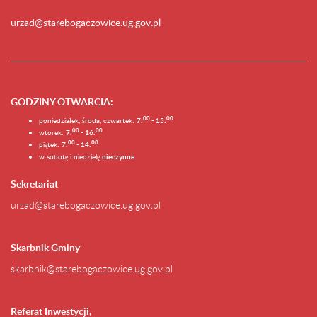
urzad@starebogaczowice.ug.gov.pl
GODZINY OTWARCIA
:
0
0
0
0
poniedziałek, środa, czwartek:
7:
- 15:
0
0
00
wtorek:
7:
- 16:
0
0
00
piątek:
7:
- 14:
w sobotę i niedzielę
nieczynne
Sekretariat
urzad@starebogaczowice.ug.gov.pl
Skarbnik Gminy
skarbnik@starebogaczowice.ug.gov.pl
Referat Inwestycji,