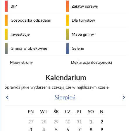
BIP
Załatw sprawę
Gospodarka odpadami
Dla turystów
Inwestycje
Mapa gminy
Gmina w obiektywie
Galerie
Mapy strony
Deklaracja dostępności
Kalendarium
Sprawdź jakie wydarzenia czekają Cie w najbliższym czasie
Sierpień
PN
WT
ŚR
CZ
PT
SO
N
27
28
29
30
31
1
2
3
4
5
6
7
8
9