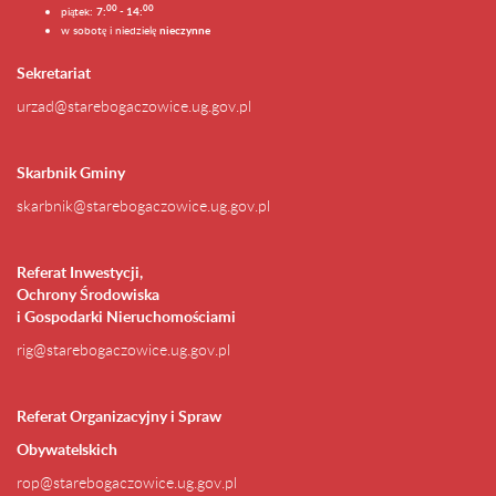
0
0
00
piątek:
7:
- 14:
w sobotę i niedzielę
nieczynne
Sekretariat
urzad@starebogaczowice.ug.gov.pl
Skarbnik Gminy
skarbnik@starebogaczowice.ug.gov.pl
Referat Inwestycji,
Ochrony Środowiska
i Gospodarki Nieruchomościami
rig@starebogaczowice.ug.gov.pl
Referat Organizacyjny i Spraw
Obywatelskich
rop@starebogaczowice.ug.gov.pl