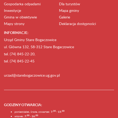
Gospodarka odpadami
Dla turystów
Inwestycje
Mapa gminy
Gmina w obiektywie
Galerie
Mapy strony
Deklaracja dostępności
INFORMACJE:
Urząd Gminy Stare Bogaczowice
ul. Główna 132, 58-312 Stare Bogaczowice
tel. (74) 845-22-20,
tel. (74) 845-22-45
urzad@starebogaczowice.ug.gov.pl
GODZINY OTWARCIA
:
0
0
0
0
poniedziałek, środa, czwartek:
7:
- 15:
0
0
00
wtorek:
7:
- 16: