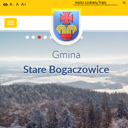
wpisz
A-
A
A+
szukany
tekst
Toggle
navigation
Gmina
Stare Bogaczowice