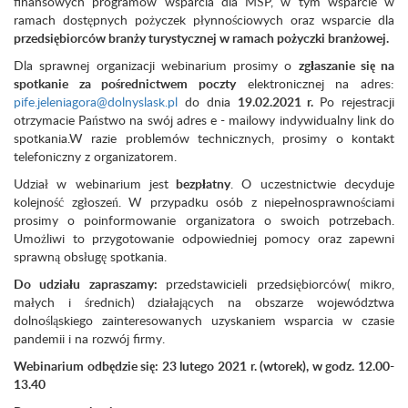
finansowych programów wsparcia dla MŚP, w tym wsparcie w
ramach dostępnych pożyczek płynnościowych oraz wsparcie dla
przedsiębiorców branży turystycznej w ramach pożyczki branżowej.
Dla sprawnej organizacji webinarium prosimy o
zgłaszanie się na
spotkanie za pośrednictwem poczty
elektronicznej na adres:
pife.jeleniagora@dolnyslask.pl
do dnia
19.02.2021 r.
Po rejestracji
otrzymacie Państwo na swój adres e - mailowy indywidualny link do
spotkania.W razie problemów technicznych, prosimy o kontakt
telefoniczny z organizatorem.
Udział w webinarium jest
bezpłatny
. O uczestnict
wie decyduje
kolejność zgłoszeń. W przypadku osób z niepełnosprawnościami
prosimy o poinformowanie organizatora o swoich potrzebach.
Umożliwi to przygotowanie odpowiedniej pomocy oraz zapewni
sprawną obsługę spotkania.
Do udziału zapraszamy:
przedstawicieli przedsiębiorców( mikro,
małych i średnich) działających na obszarze województwa
dolnośląskiego zainteresowanych uzyskaniem wsparcia w czasie
pandemii i na rozwój firmy.
Webinarium
odbędzie się:
23 lutego
2021 r. (wtorek), w godz. 12.00-
13.40