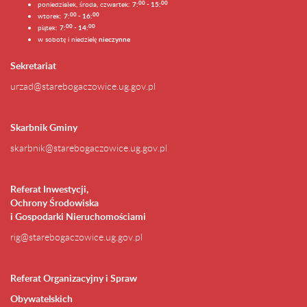
0
0
0
0
poniedziałek, środa, czwartek:
7:
- 15:
0
0
00
wtorek:
7:
- 16:
0
0
00
piątek:
7:
- 14:
w sobotę i niedzielę
nieczynne
Sekretariat
urzad@starebogaczowice.ug.gov.pl
Skarbnik Gminy
skarbnik@starebogaczowice.ug.gov.pl
Referat Inwestycji,
Ochrony Środowiska
i Gospodarki Nieruchomościami
rig@starebogaczowice.ug.gov.pl
Referat Organizacyjny i Spraw
Obywatelskich