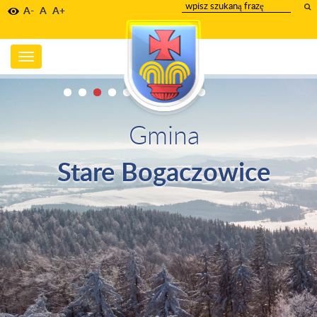
wpisz
A-
A
A+
szukany
tekst
Toggle
navigation
Gmina
Stare Bogaczowice