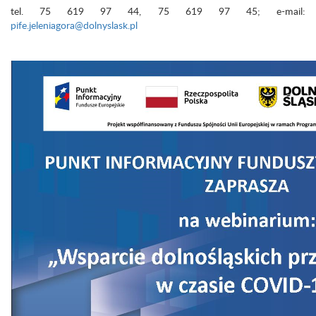
tel. 75 619 97 44, 75 619 97 45; e-mail:
pife.jeleniagora@dolnyslask.pl