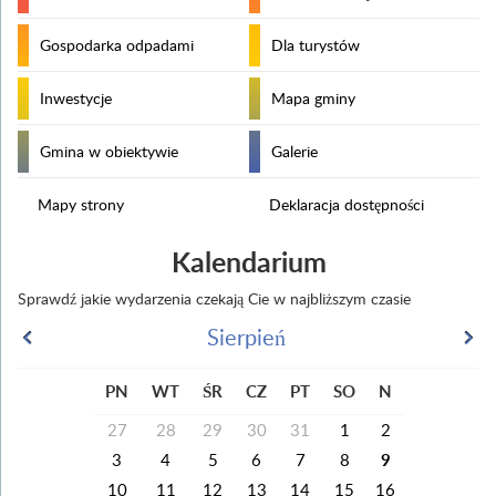
Gospodarka odpadami
Dla turystów
Inwestycje
Mapa gminy
Gmina w obiektywie
Galerie
Mapy strony
Deklaracja dostępności
Kalendarium
Sprawdź jakie wydarzenia czekają Cie w najbliższym czasie
Sierpień
PN
WT
ŚR
CZ
PT
SO
N
27
28
29
30
31
1
2
3
4
5
6
7
8
9
10
11
12
13
14
15
16