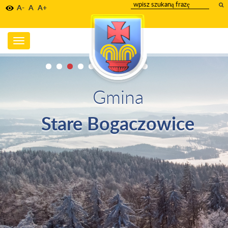
wpisz
A-
A
A+
szukany
tekst
Toggle
navigation
Gmina
Stare Bogaczowice