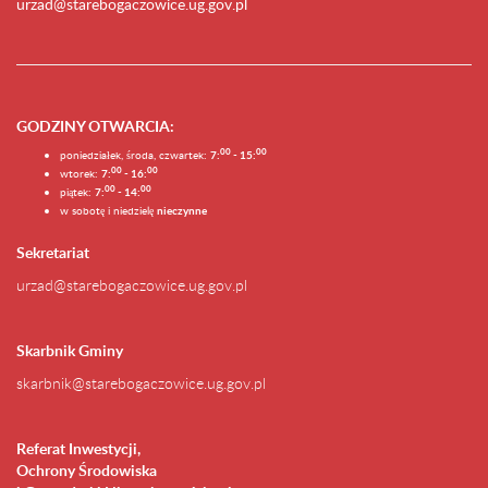
urzad@starebogaczowice.ug.gov.pl
GODZINY OTWARCIA
:
0
0
0
0
poniedziałek, środa, czwartek:
7:
- 15:
0
0
00
wtorek:
7:
- 16:
0
0
00
piątek:
7:
- 14:
w sobotę i niedzielę
nieczynne
Sekretariat
urzad@starebogaczowice.ug.gov.pl
Skarbnik Gminy
skarbnik@starebogaczowice.ug.gov.pl
Referat Inwestycji,
Ochrony Środowiska