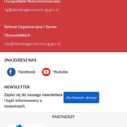
i Gospodarki Nieruchomościami
rig@starebogaczowice.ug.gov.pl
Referat Organizacyjny i Spraw
Obywatelskich
rop@starebogaczowice.ug.gov.pl
ZNAJDZIESZ NAS
Facebook
Youtube
NEWSLETTER
Zapisz się do naszego newslettera
Archiwum strony
i bądź informowany o
nowościach.
PARTNERZY