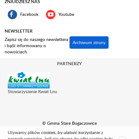
ZNAJDZIESZ NAS
Facebook
Youtube
NEWSLETTER
Zapisz się do naszego newslettera
Archiwum strony
i bądź informowany o
nowościach.
PARTNERZY
Stowarzyszenie Kwiat Lnu
© Gmina Stare Bogaczowice
Wszelkie prawa zastrzeżone.
Używamy plików cookies, by ułatwić korzystanie z
naszych serwisów. Jeśli nie chcesz, by pliki cookies były