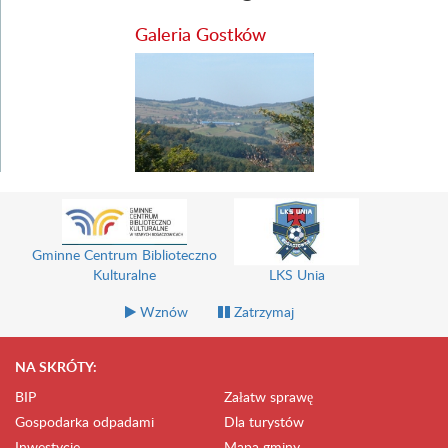
Galeria Gostków
Gminne Centrum Biblioteczno
Kulturalne
LKS Unia
Wznów
Zatrzymaj
NA SKRÓTY:
BIP
Załatw sprawę
Gospodarka odpadami
Dla turystów
Inwestycje
Mapa gminy