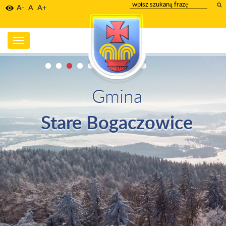
wpisz
A-
A
A+
szukany
tekst
Toggle
navigation
Gmina
Stare Bogaczowice