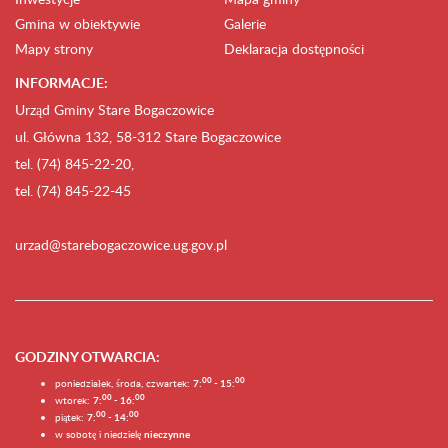
Gmina w obiektywie
Galerie
Mapy strony
Deklaracja dostępności
INFORMACJE:
Urząd Gminy Stare Bogaczowice
ul. Główna 132, 58-312 Stare Bogaczowice
tel. (74) 845-22-20,
tel. (74) 845-22-45
urzad@starebogaczowice.ug.gov.pl
GODZINY OTWARCIA
:
0
0
0
0
poniedziałek, środa, czwartek:
7:
- 15:
0
0
00
wtorek:
7:
- 16:
0
0
00
piątek:
7:
- 14:
w sobotę i niedzielę
nieczynne