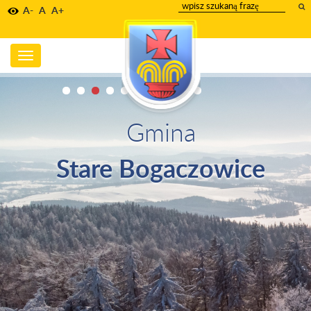
wpisz
A-
A
A+
szukany
tekst
Toggle
navigation
Gmina
Stare Bogaczowice