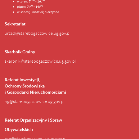
0
0
00
wtorek:
7:
- 16:
0
0
00
piątek:
7:
- 14:
w sobotę i niedzielę
nieczynne
Sekretariat
urzad@starebogaczowice.ug.gov.pl
Skarbnik Gminy
skarbnik@starebogaczowice.ug.gov.pl
Referat Inwestycji,
Ochrony Środowiska
i Gospodarki Nieruchomościami
rig@starebogaczowice.ug.gov.pl
Referat Organizacyjny i Spraw
Obywatelskich
rop@starebogaczowice.ug.gov.pl