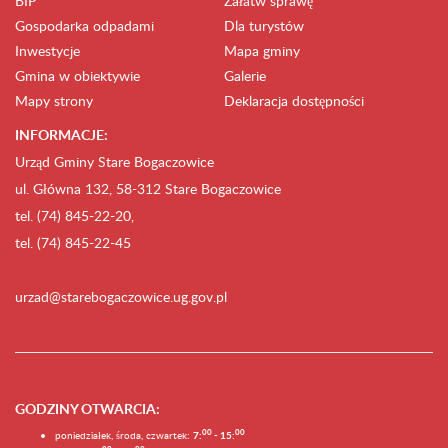
BIP
Załatw sprawę
Gospodarka odpadami
Dla turystów
Inwestycje
Mapa gminy
Gmina w obiektywie
Galerie
Mapy strony
Deklaracja dostępności
INFORMACJE:
Urząd Gminy Stare Bogaczowice
ul. Główna 132, 58-312 Stare Bogaczowice
tel. (74) 845-22-20,
tel. (74) 845-22-45
urzad@starebogaczowice.ug.gov.pl
GODZINY OTWARCIA
:
0
0
0
0
poniedziałek, środa, czwartek:
7:
- 15: