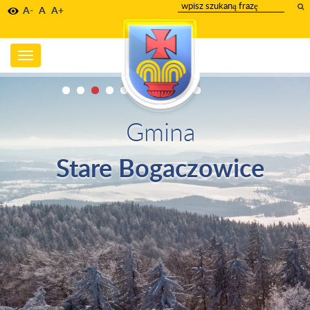
wpisz
A-
A
A+
szukany
tekst
Toggle
navigation
Gmina
Stare Bogaczowice