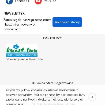
Facebook
Youtube
NEWSLETTER
Zapisz się do naszego newslettera
Archiwum strony
i bądź informowany o
nowościach.
PARTNERZY
Stowarzyszenie Kwiat Lnu
© Gmina Stare Bogaczowice
Używamy plików cookies, by ułatwić korzystanie z
Wszelkie prawa zastrzeżone.
naszych serwisów. Jeśli nie chcesz, by pliki cookies były
Realizacja:
X
zapisywane na Twoim dysku, zmień ustawienia swojej
przeglądarki.
ESC S.A.
Aplikacje internetowe