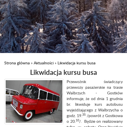
Strona główna
»
Aktualności
»
Likwidacja kursu busa
Likwidacja kursu busa
Przewoźnik świadczący
przewozy pasażerskie na trasie
Wałbrzych - Gostków
informuje, że od dnia 1 grudnia
br. likwiduje kurs autobusu
wyjeżdżającego z Wałbrzycha o
35
godz. 19.
/powrót z Gostkowa
10
o 20.
/. Będzie on realizowany
tylko w soboty. Oraz likwiduje