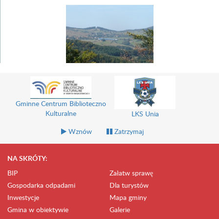
Gminne Centrum Biblioteczno
Kulturalne
LKS Unia
Wznów
Zatrzymaj
NA SKRÓTY:
BIP
Załatw sprawę
Gospodarka odpadami
Dla turystów
Inwestycje
Mapa gminy
Gmina w obiektywie
Galerie