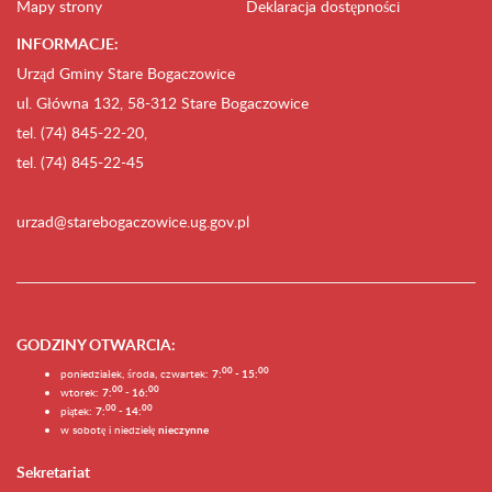
Mapy strony
Deklaracja dostępności
INFORMACJE:
Urząd Gminy Stare Bogaczowice
ul. Główna 132, 58-312 Stare Bogaczowice
tel. (74) 845-22-20,
tel. (74) 845-22-45
urzad@starebogaczowice.ug.gov.pl
GODZINY OTWARCIA
:
0
0
0
0
poniedziałek, środa, czwartek:
7:
- 15:
0
0
00
wtorek:
7:
- 16:
0
0
00
piątek:
7:
- 14:
w sobotę i niedzielę
nieczynne
Sekretariat