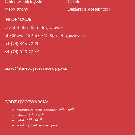
Gmina w obiektywie
Galerie
Mapy strony
Deklaracja dostępności
INFORMACJE:
Urząd Gminy Stare Bogaczowice
ul. Główna 132, 58-312 Stare Bogaczowice
tel. (74) 845-22-20,
tel. (74) 845-22-45
urzad@starebogaczowice.ug.gov.pl
GODZINY OTWARCIA
:
0
0
0
0
poniedziałek, środa, czwartek:
7:
- 15:
0
0
00
wtorek:
7:
- 16:
0
0
00
piątek:
7:
- 14:
w sobotę i niedzielę
nieczynne