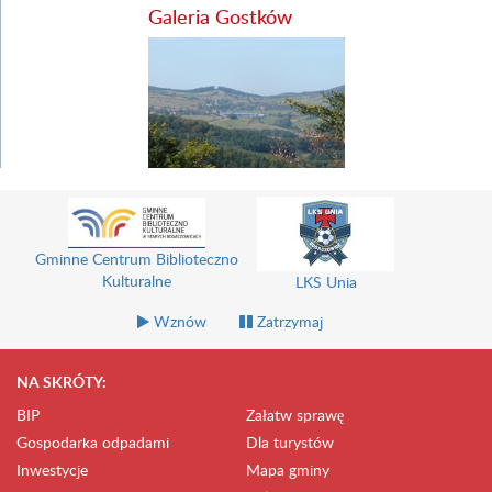
Galeria Gostków
Gminne Centrum Biblioteczno
Kulturalne
LKS Unia
Wznów
Zatrzymaj
NA SKRÓTY:
BIP
Załatw sprawę
Gospodarka odpadami
Dla turystów
Inwestycje
Mapa gminy