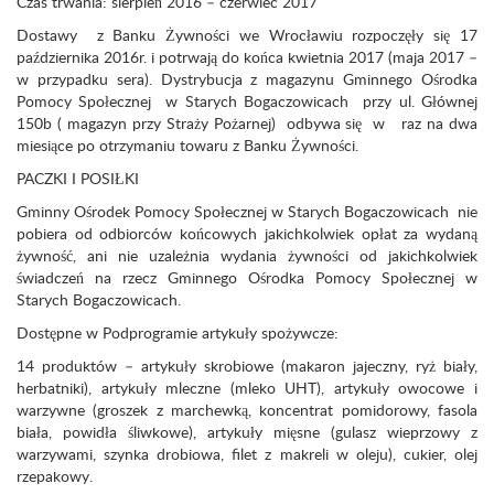
Czas trwania: sierpień 2016 – czerwiec 2017
Dostawy z Banku Żywności we Wrocławiu rozpoczęły się 17
października 2016r. i potrwają do końca kwietnia 2017 (maja 2017 –
w przypadku sera). Dystrybucja z magazynu Gminnego Ośrodka
Pomocy Społecznej w Starych Bogaczowicach przy ul. Głównej
150b ( magazyn przy Straży Pożarnej) odbywa się w raz na dwa
miesiące po otrzymaniu towaru z Banku Żywności.
PACZKI I POSIŁKI
Gminny Ośrodek Pomocy Społecznej w Starych Bogaczowicach nie
pobiera od odbiorców końcowych jakichkolwiek opłat za wydaną
żywność, ani nie uzależnia wydania żywności od jakichkolwiek
świadczeń na rzecz Gminnego Ośrodka Pomocy Społecznej w
Starych Bogaczowicach.
Dostępne w Podprogramie artykuły spożywcze:
14 produktów – artykuły skrobiowe (makaron jajeczny, ryż biały,
herbatniki), artykuły mleczne (mleko UHT), artykuły owocowe i
warzywne (groszek z marchewką, koncentrat pomidorowy, fasola
biała, powidła śliwkowe), artykuły mięsne (gulasz wieprzowy z
warzywami, szynka drobiowa, filet z makreli w oleju), cukier, olej
rzepakowy.