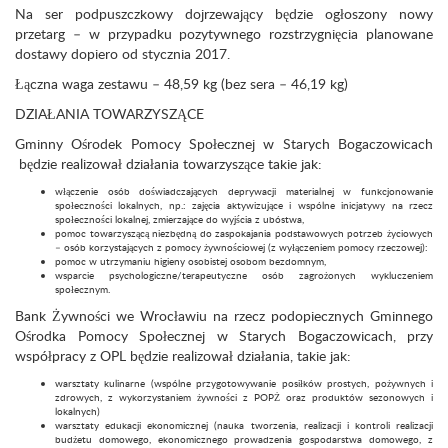
Na ser podpuszczkowy dojrzewający będzie ogłoszony nowy
przetarg – w przypadku pozytywnego rozstrzygnięcia planowane
dostawy dopiero od stycznia 2017.
Łączna waga zestawu – 48,59 kg (bez sera – 46,19 kg)
DZIAŁANIA TOWARZYSZĄCE
Gminny Ośrodek Pomocy Społecznej w Starych Bogaczowicach
będzie realizował działania towarzyszące takie jak:
włączenie osób doświadczających deprywacji materialnej w funkcjonowanie
społeczności lokalnych, np.: zajęcia aktywizujące i wspólne inicjatywy na rzecz
społeczności lokalnej, zmierzające do wyjścia z ubóstwa,
pomoc towarzyszącą niezbędną do zaspokajania podstawowych potrzeb życiowych
– osób korzystających z pomocy żywnościowej (z wyłączeniem pomocy rzeczowej):
pomoc w utrzymaniu higieny osobistej osobom bezdomnym,
wsparcie psychologiczne/terapeutyczne osób zagrożonych wykluczeniem
społecznym.
Bank Żywności we Wrocławiu na rzecz podopiecznych Gminnego
Ośrodka Pomocy Społecznej w Starych Bogaczowicach, przy
współpracy z OPL będzie realizował działania, takie jak:
warsztaty kulinarne (wspólne przygotowywanie posiłków prostych, pożywnych i
zdrowych, z wykorzystaniem żywności z POPŻ oraz produktów sezonowych i
lokalnych)
warsztaty edukacji ekonomicznej (nauka tworzenia, realizacji i kontroli realizacji
budżetu domowego, ekonomicznego prowadzenia gospodarstwa domowego, z