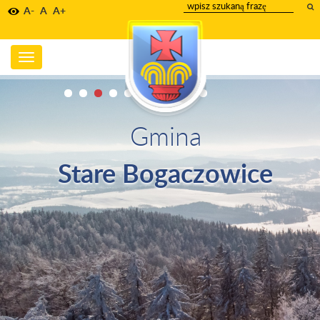
wpisz
A-
A
A+
szukany
tekst
Toggle
navigation
Gmina
Stare Bogaczowice