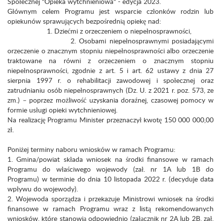
Społecznej "Opieka wytchnieniowa" - edycja 2023.
Głównym celem Programu jest wsparcie członków rodzin lub
opiekunów sprawujących bezpośrednią opiekę nad:
1. Dziećmi z orzeczeniem o niepełnosprawności,
2. Osobami niepełnosprawnymi posiadającymi
orzeczenie o znacznym stopniu niepełnosprawności albo orzeczenie
traktowane na równi z orzeczeniem o znacznym stopniu
niepełnosprawności, zgodnie z art. 5 i art. 62 ustawy z dnia 27
sierpnia 1997 r. o rehabilitacji zawodowej i społecznej oraz
zatrudnianiu osób niepełnosprawnych (Dz. U. z 2021 r. poz. 573, ze
zm.) – poprzez możliwość uzyskania doraźnej, czasowej pomocy w
formie usługi opieki wytchnieniowej.
Na realizację Programu Minister przeznaczył kwotę 150 000 000,00
zł.
Poniżej terminy naboru wniosków w ramach Programu:
1. Gmina/powiat składa wniosek na środki finansowe w ramach
Programu do właściwego wojewody (zał. nr 1A lub 1B do
Programu) w terminie do dnia 10 listopada 2022 r. (decyduje data
wpływu do wojewody).
2. Wojewoda sporządza i przekazuje Ministrowi wniosek na środki
finansowe w ramach Programu wraz z listą rekomendowanych
wniosków, które stanowią odpowiednio (załącznik nr 2A lub 2B, zał.