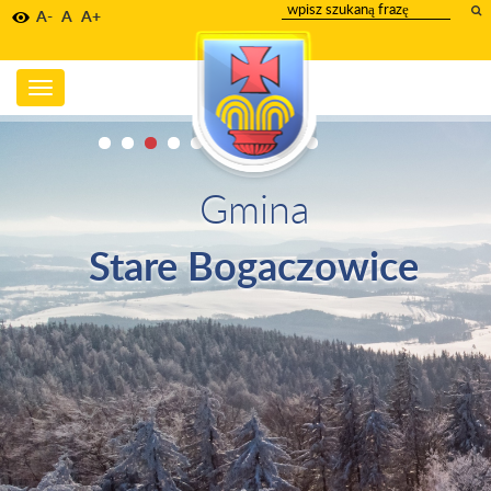
wpisz
A-
A
A+
szukany
tekst
Toggle
navigation
Gmina
Stare Bogaczowice