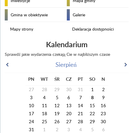
Inwestycje
Mapa gminy
Gmina w obiektywie
Galerie
Mapy strony
Deklaracja dostępności
Kalendarium
Sprawdź jakie wydarzenia czekają Cie w najbliższym czasie
Sierpień
PN
WT
ŚR
CZ
PT
SO
N
27
28
29
30
31
1
2
3
4
5
6
7
8
9
10
11
12
13
14
15
16
17
18
19
20
21
22
23
24
25
26
27
28
29
30
31
1
2
3
4
5
6