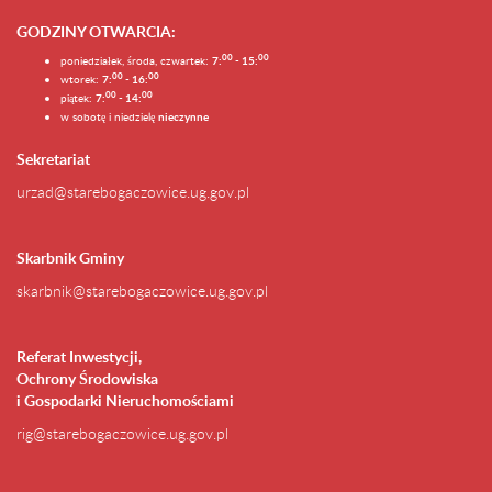
GODZINY OTWARCIA
:
0
0
0
0
poniedziałek, środa, czwartek:
7:
- 15:
0
0
00
wtorek:
7:
- 16:
0
0
00
piątek:
7:
- 14:
w sobotę i niedzielę
nieczynne
Sekretariat
urzad@starebogaczowice.ug.gov.pl
Skarbnik Gminy
skarbnik@starebogaczowice.ug.gov.pl
Referat Inwestycji,
Ochrony Środowiska
i Gospodarki Nieruchomościami
rig@starebogaczowice.ug.gov.pl