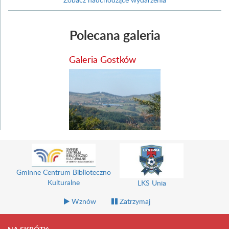
Polecana galeria
Galeria Gostków
Gminny Ośrodek Pomocy
Uniwersytet Trzeciego Wieku
Społecznej
Wznów
Zatrzymaj