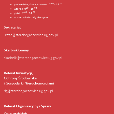
0
0
0
0
poniedziałek, środa, czwartek:
7:
- 15:
0
0
00
wtorek:
7:
- 16:
0
0
00
piątek:
7:
- 14:
w sobotę i niedzielę
nieczynne
Sekretariat
urzad@starebogaczowice.ug.gov.pl
Skarbnik Gminy
skarbnik@starebogaczowice.ug.gov.pl
Referat Inwestycji,
Ochrony Środowiska
i Gospodarki Nieruchomościami
rig@starebogaczowice.ug.gov.pl
Referat Organizacyjny i Spraw
Obywatelskich