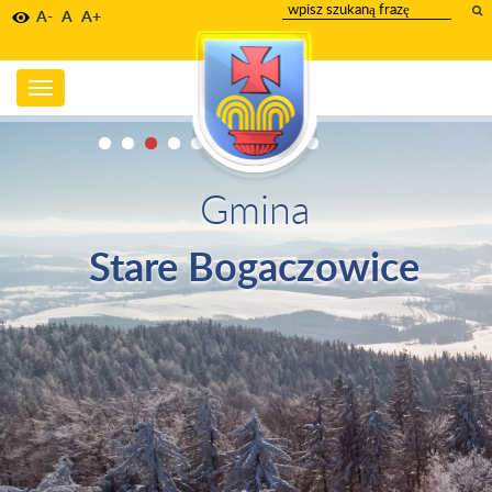
wpisz
A-
A
A+
szukany
tekst
Toggle
navigation
Gmina
Stare Bogaczowice