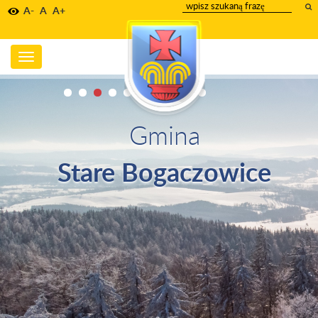
wpisz
A-
A
A+
szukany
tekst
Toggle
navigation
Gmina
Stare Bogaczowice