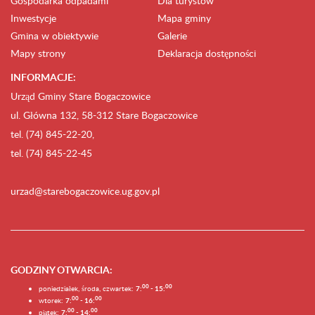
Gospodarka odpadami
Dla turystów
Inwestycje
Mapa gminy
Gmina w obiektywie
Galerie
Mapy strony
Deklaracja dostępności
INFORMACJE:
Urząd Gminy Stare Bogaczowice
ul. Główna 132, 58-312 Stare Bogaczowice
tel. (74) 845-22-20,
tel. (74) 845-22-45
urzad@starebogaczowice.ug.gov.pl
GODZINY OTWARCIA
:
0
0
0
0
poniedziałek, środa, czwartek:
7:
- 15:
0
0
00
wtorek:
7:
- 16:
0
0
00
piątek:
7:
- 14: