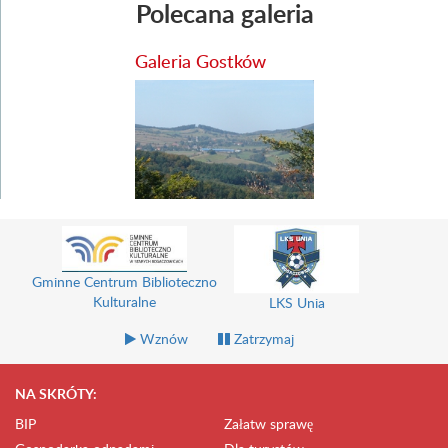
Polecana galeria
Galeria Gostków
Gminne Centrum Biblioteczno
Kulturalne
LKS Unia
Wznów
Zatrzymaj
NA SKRÓTY:
BIP
Załatw sprawę