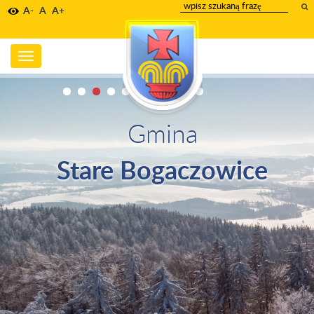
wpisz
A-
A
A+
szukany
tekst
Toggle
navigation
Gmina
Stare Bogaczowice