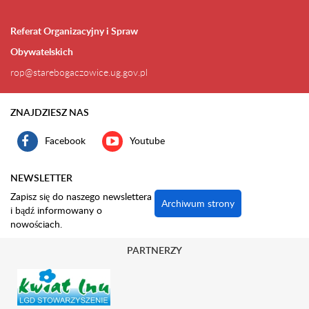
Referat Organizacyjny i Spraw
Obywatelskich
rop@starebogaczowice.ug.gov.pl
ZNAJDZIESZ NAS
Facebook
Youtube
NEWSLETTER
Zapisz się do naszego newslettera
Archiwum strony
i bądź informowany o
nowościach.
PARTNERZY