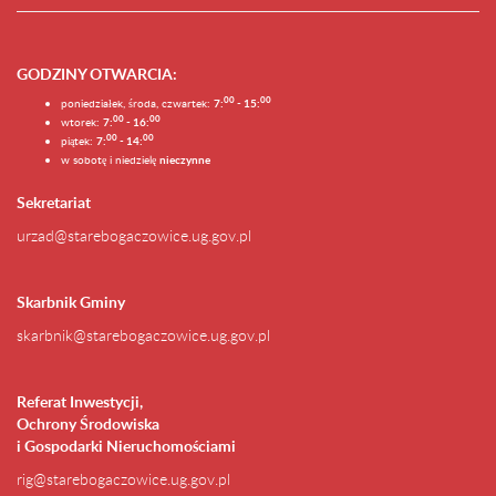
GODZINY OTWARCIA
:
0
0
0
0
poniedziałek, środa, czwartek:
7:
- 15:
0
0
00
wtorek:
7:
- 16:
0
0
00
piątek:
7:
- 14:
w sobotę i niedzielę
nieczynne
Sekretariat
urzad@starebogaczowice.ug.gov.pl
Skarbnik Gminy
skarbnik@starebogaczowice.ug.gov.pl
Referat Inwestycji,
Ochrony Środowiska
i Gospodarki Nieruchomościami
rig@starebogaczowice.ug.gov.pl