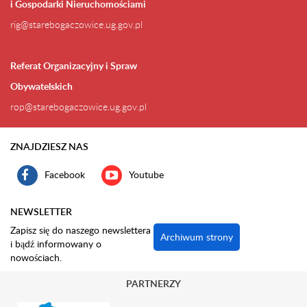
i Gospodarki Nieruchomościami
rig@starebogaczowice.ug.gov.pl
Referat Organizacyjny i Spraw
Obywatelskich
rop@starebogaczowice.ug.gov.pl
ZNAJDZIESZ NAS
Facebook
Youtube
NEWSLETTER
Zapisz się do naszego newslettera
Archiwum strony
i bądź informowany o
nowościach.
PARTNERZY