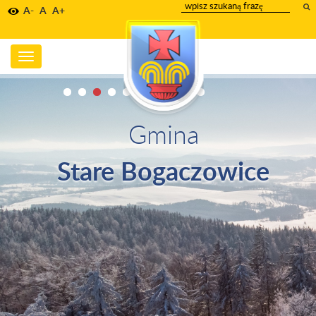
wpisz
A-
A
A+
szukany
tekst
Toggle
navigation
Gmina
Stare Bogaczowice