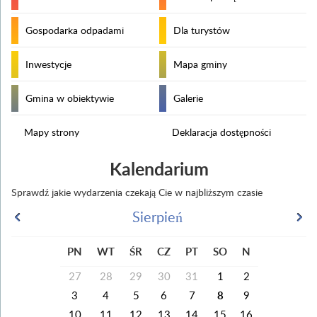
Gospodarka odpadami
Dla turystów
Inwestycje
Mapa gminy
Gmina w obiektywie
Galerie
Mapy strony
Deklaracja dostępności
Kalendarium
Sprawdź jakie wydarzenia czekają Cie w najbliższym czasie
Sierpień
PN
WT
ŚR
CZ
PT
SO
N
27
28
29
30
31
1
2
3
4
5
6
7
8
9
10
11
12
13
14
15
16