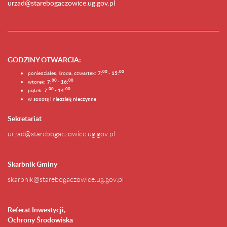
urzad@starebogaczowice.ug.gov.pl
GODZINY OTWARCIA
:
0
0
0
0
poniedziałek, środa, czwartek:
7:
- 15:
0
0
00
wtorek:
7:
- 16:
0
0
00
piątek:
7:
- 14:
w sobotę i niedzielę
nieczynne
Sekretariat
urzad@starebogaczowice.ug.gov.pl
Skarbnik Gminy
skarbnik@starebogaczowice.ug.gov.pl
Referat Inwestycji,
Ochrony Środowiska