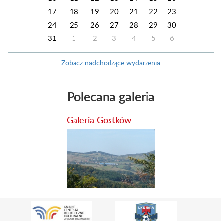
17
18
19
20
21
22
23
24
25
26
27
28
29
30
31
1
2
3
4
5
6
Zobacz nadchodzące wydarzenia
Polecana galeria
Galeria Gostków