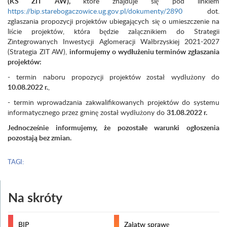
(KS ZIT AW),
które znajduje się pod linkiem
https://bip.starebogaczowice.ug.gov.pl/dokumenty/2890
dot.
zgłaszania propozycji projektów ubiegających się o umieszczenie na
liście projektów, która będzie załącznikiem do Strategii
Zintegrowanych Inwestycji Aglomeracji Wałbrzyskiej 2021-2027
(Strategia ZIT AW),
informujemy o wydłużeniu terminów zgłaszania
projektów:
- termin naboru propozycji projektów
został wydłużony do
10.08.2022 r.
,
- termin wprowadzania zakwalifikowanych projektów do systemu
informatycznego przez gminę został wydłużony do
31.08.2022 r.
Jednocześnie informujemy, że pozostałe warunki ogłoszenia
pozostają bez zmian.
TAGI:
Na skróty
BIP
Załatw sprawę