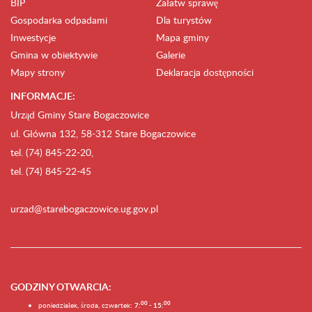
BIP
Załatw sprawę
Gospodarka odpadami
Dla turystów
Inwestycje
Mapa gminy
Gmina w obiektywie
Galerie
Mapy strony
Deklaracja dostępności
INFORMACJE:
Urząd Gminy Stare Bogaczowice
ul. Główna 132, 58-312 Stare Bogaczowice
tel. (74) 845-22-20,
tel. (74) 845-22-45
urzad@starebogaczowice.ug.gov.pl
GODZINY OTWARCIA
:
0
0
0
0
poniedziałek, środa, czwartek:
7:
- 15: