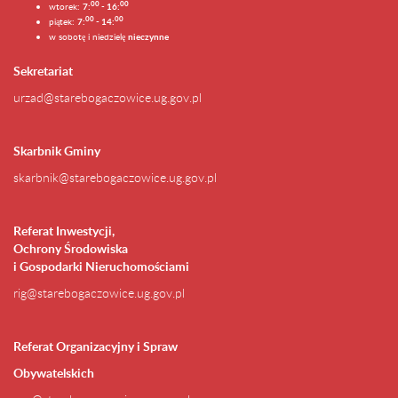
0
0
00
wtorek:
7:
- 16:
0
0
00
piątek:
7:
- 14:
w sobotę i niedzielę
nieczynne
Sekretariat
urzad@starebogaczowice.ug.gov.pl
Skarbnik Gminy
skarbnik@starebogaczowice.ug.gov.pl
Referat Inwestycji,
Ochrony Środowiska
i Gospodarki Nieruchomościami
rig@starebogaczowice.ug.gov.pl
Referat Organizacyjny i Spraw
Obywatelskich