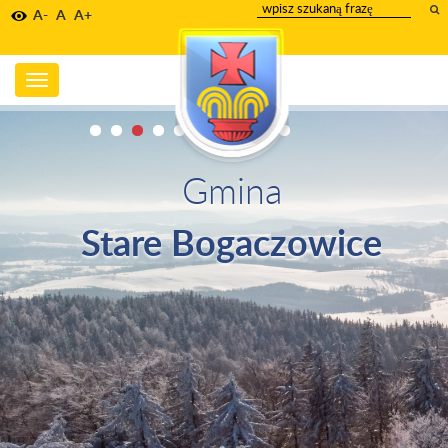
wpisz
A-
A
A+
szukany
tekst
Toggle
navigation
Gmina
Stare Bogaczowice