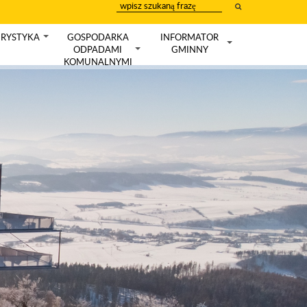
wpisz
szukany
tekst
RYSTYKA
GOSPODARKA
INFORMATOR
+
ODPADAMI
GMINNY
+
+
KOMUNALNYMI