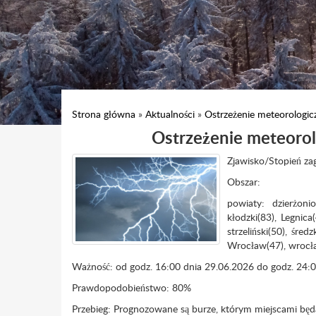
Strona główna
»
Aktualności
»
Ostrzeżenie meteorologic
Ostrzeżenie meteorol
Zjawisko/Stopień za
Obszar:
powiaty: dzierżonio
kłodzki(83), Legnica(
strzeliński(50), śred
Wrocław(47), wrocław
Ważność: od godz. 16:00 dnia 29.06.2026 do godz. 24:
Prawdopodobieństwo
: 80%
Przebieg
:
Prognozowane są burze, którym miejscami będ