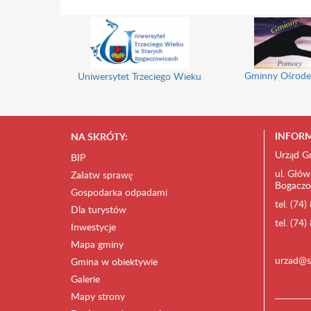
Gminny Ośrode
Uniwersytet Trzeciego Wieku
INFORM
NA SKRÓTY:
Urząd G
BIP
ul. Głów
Załatw sprawę
Bogaczo
Gospodarka odpadami
tel. (74
Dla turystów
tel. (74
Inwestycje
Mapa gminy
urzad@s
Gmina w obiektywie
Galerie
Mapy strony