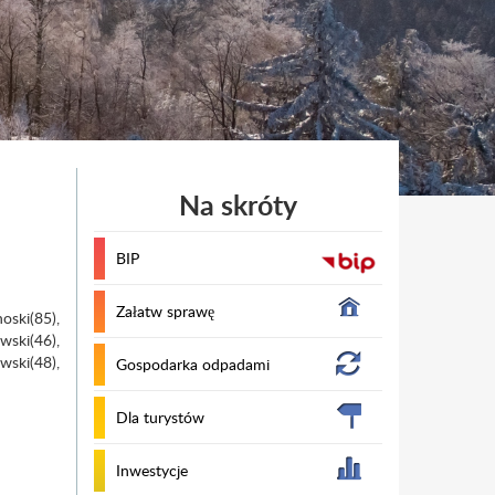
Na skróty
BIP
Załatw sprawę
oski(85),
awski(46),
wski(48),
Gospodarka odpadami
Dla turystów
Inwestycje