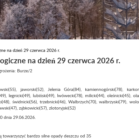
zne na dzień 29 czerwca 2026 r.
ogiczne na dzień 29 czerwca 2026 r.
grożenia: Burze/2
wski(55), jaworski(52), Jelenia Góra(84), kamiennogórski(78), karkon
49), legnicki(49), lubiński(49), lwówecki(78), milicki(44), oleśnicki(45), oł
zki(48), świdnicki(56), trzebnicki(46), Wałbrzych(70), wałbrzyski(79), woło
ski(47), ząbkowicki(57), złotoryjski(52)
00 dnia 29.06.2026
.
ą towarzyszyć bardzo silne opady deszczu od 35