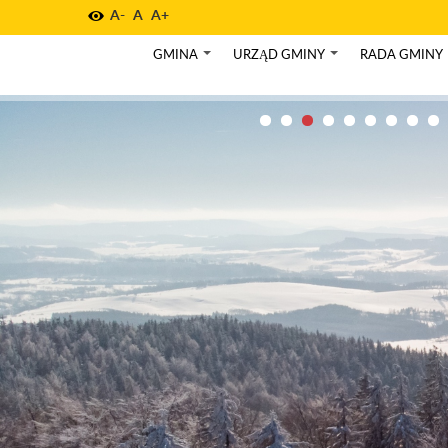
A-
A
A+
GMINA
URZĄD GMINY
RADA GMINY
+
+