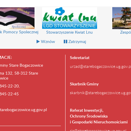
k Pomocy Społecznej
Stowarzyszenie Kwiat Lnu
Zespó
Wznów
Zatrzymaj
ACJE:
Sekretariat
miny Stare Bogaczowice
urzad@starebogaczowice.ug.gov.p
na 132, 58-312 Stare
wice
Skarbnik Gminy
) 845-22-20,
skarbnik@starebogaczowice.ug.go
) 845-22-45
tarebogaczowice.ug.gov.pl
Referat Inwestycji,
Ochrony Środowiska
i Gospodarki Nieruchomościami
rig@starebogaczowice.ug.gov.pl