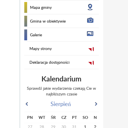
Mapa gminy
Gmina w obiektywie
Galerie
Mapy strony
Deklaracja dostępności
Kalendarium
Sprawdź jakie wydarzenia czekają Cie w
najbliższym czasie
Sierpień
PN
WT
ŚR
CZ
PT
SO
N
27
28
29
30
31
1
2