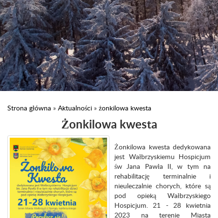
Strona główna
»
Aktualności
»
żonkilowa kwesta
Ż​onkilowa kwesta
Żonkilowa kwesta dedykowana
jest Wałbrzyskiemu Hospicjum
św Jana Pawła II, w tym na
rehabilitację terminalnie i
nieuleczalnie chorych, które są
pod opieką Wałbrzyskiego
Hospicjum. 21 - 28 kwietnia
2023 na terenie Miasta