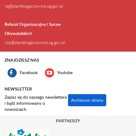
rig@starebogaczowice.ug.gov.pl
Referat Organizacyjny i Spraw
Obywatelskich
rop@starebogaczowice.ug.gov.pl
ZNAJDZIESZ NAS
Facebook
Youtube
NEWSLETTER
Zapisz się do naszego newslettera
Archiwum strony
i bądź informowany o
nowościach.
PARTNERZY