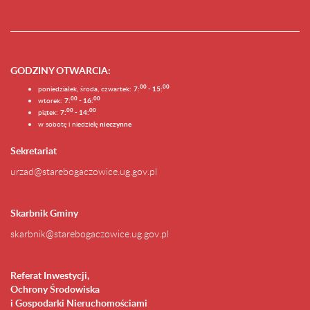
GODZINY OTWARCIA
:
0
0
0
0
poniedziałek, środa, czwartek:
7:
- 15:
0
0
00
wtorek:
7:
- 16:
0
0
00
piątek:
7:
- 14:
w sobotę i niedzielę
nieczynne
Sekretariat
urzad@starebogaczowice.ug.gov.pl
Skarbnik Gminy
skarbnik@starebogaczowice.ug.gov.pl
Referat Inwestycji,
Ochrony Środowiska
i Gospodarki Nieruchomościami