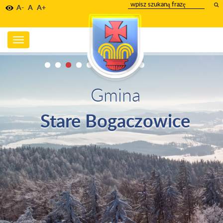
wpisz
A-
A
A+
szukany
tekst
Toggle
navigation
Gmina
Stare Bogaczowice