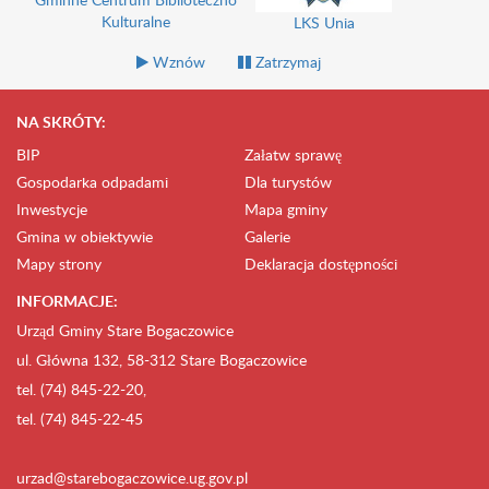
Kulturalne
LKS Unia
Wznów
Zatrzymaj
NA SKRÓTY:
BIP
Załatw sprawę
Gospodarka odpadami
Dla turystów
Inwestycje
Mapa gminy
Gmina w obiektywie
Galerie
Mapy strony
Deklaracja dostępności
INFORMACJE:
Urząd Gminy Stare Bogaczowice
ul. Główna 132, 58-312 Stare Bogaczowice
tel. (74) 845-22-20,
tel. (74) 845-22-45
urzad@starebogaczowice.ug.gov.pl