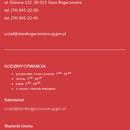
ul. Główna 132, 58-312 Stare Bogaczowice
tel. (74) 845-22-20,
tel. (74) 845-22-45
urzad@starebogaczowice.ug.gov.pl
GODZINY OTWARCIA
:
0
0
0
0
poniedziałek, środa, czwartek:
7:
- 15:
0
0
00
wtorek:
7:
- 16:
0
0
00
piątek:
7:
- 14:
w sobotę i niedzielę
nieczynne
Sekretariat
urzad@starebogaczowice.ug.gov.pl
Skarbnik Gminy