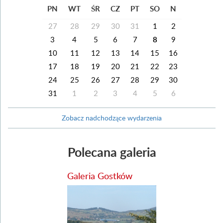
PN
WT
ŚR
CZ
PT
SO
N
27
28
29
30
31
1
2
3
4
5
6
7
8
9
10
11
12
13
14
15
16
17
18
19
20
21
22
23
24
25
26
27
28
29
30
31
1
2
3
4
5
6
Zobacz nadchodzące wydarzenia
Polecana galeria
Galeria Gostków