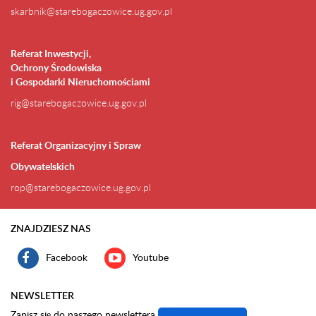
skarbnik@starebogaczowice.ug.gov.pl
Referat Inwestycji,
Ochrony Środowiska
i Gospodarki Nieruchomościami
rig@starebogaczowice.ug.gov.pl
Referat Organizacyjny i Spraw
Obywatelskich
rop@starebogaczowice.ug.gov.pl
ZNAJDZIESZ NAS
Facebook
Youtube
NEWSLETTER
Zapisz się do naszego newslettera