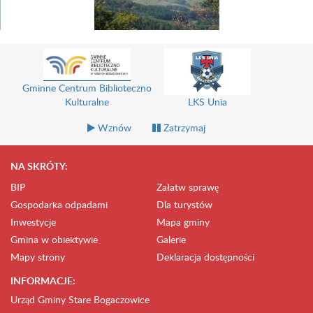
Gminne Centrum Biblioteczno
Kulturalne
LKS Unia
Wznów
Zatrzymaj
NA SKRÓTY:
BIP
Załatw sprawę
Gospodarka odpadami
Dla turystów
Inwestycje
Mapa gminy
Gmina w obiektywie
Galerie
Mapy strony
Deklaracja dostępności
INFORMACJE:
Urząd Gminy Stare Bogaczowice