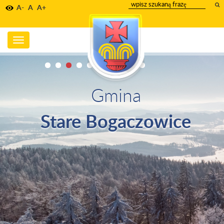
wpisz
A-
A
A+
szukany
tekst
Toggle
navigation
Gmina
Stare Bogaczowice