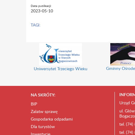
Data publikacji:
2023-05-10
TAGI:
Gminny Ośrode
Uniwersytet Trzeciego Wieku
INFORM
NA SKRÓTY:
Urząd G
BIP
ul. Głów
Załatw sprawę
Bogaczo
Gospodarka odpadami
tel. (74
Dla turystów
tel. (74
Inwestycje