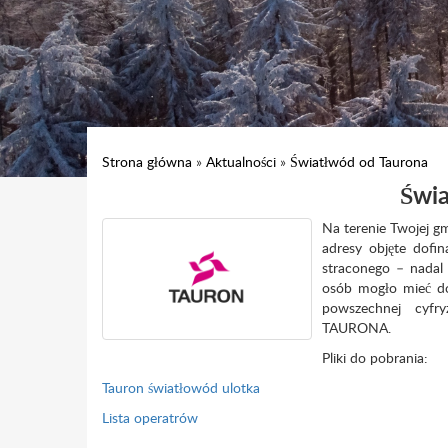
Strona główna
»
Aktualności
»
Światłwód od Taurona
Świa
Na terenie Twojej 
adresy objęte dofi
straconego – nadal
osób mogło mieć do
powszechnej cyfry
TAURONA.
Pliki do pobrania:
Tauron światłowód ulotka
Lista operatrów