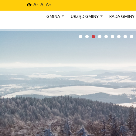
A-
A
A+
GMINA
URZĄD GMINY
RADA GMINY
+
+