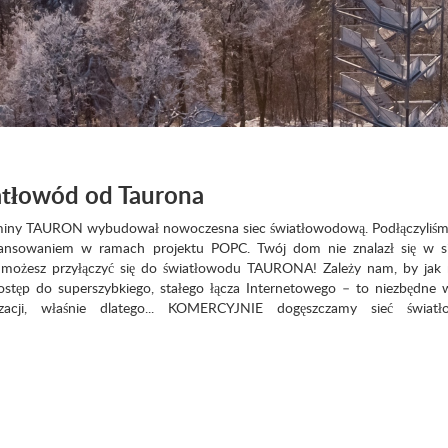
tłowód od Taurona
gminy TAURON wybudował nowoczesna siec światłowodową. Podłączyliśmy
nansowaniem w ramach projektu POPC. Twój dom nie znalazł się w si
 możesz przyłączyć się do światłowodu TAURONA! Zależy nam, by jak n
stęp do superszybkiego, stałego łącza Internetowego – to niezbędne 
zacji, właśnie dlatego... KOMERCYJNIE dogęszczamy sieć świat