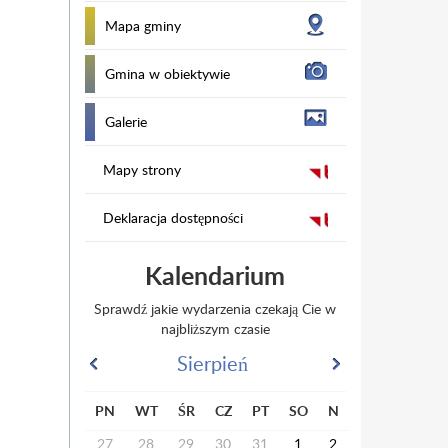
Mapa gminy
Gmina w obiektywie
Galerie
Mapy strony
Deklaracja dostępności
Kalendarium
Sprawdź jakie wydarzenia czekają Cie w
najbliższym czasie
Sierpień
PN
WT
ŚR
CZ
PT
SO
N
27
28
29
30
31
1
2