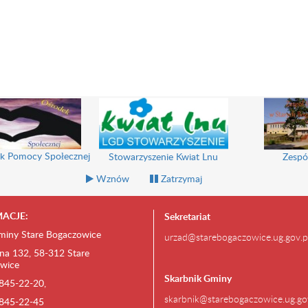
k Pomocy Społecznej
Stowarzyszenie Kwiat Lnu
Zespó
Wznów
Zatrzymaj
ACJE:
Sekretariat
miny Stare Bogaczowice
urzad@starebogaczowice.ug.gov.p
na 132, 58-312 Stare
wice
Skarbnik Gminy
) 845-22-20,
skarbnik@starebogaczowice.ug.go
) 845-22-45