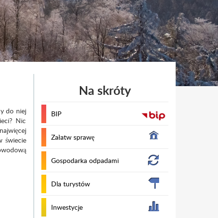
Na skróty
 do niej
BIP
eci? Nic
ajwięcej
Załatw sprawę
w świecie
łowodową
Gospodarka odpadami
Dla turystów
Inwestycje