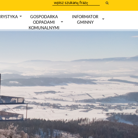
wpisz
szukany
tekst
RYSTYKA
GOSPODARKA
INFORMATOR
+
ODPADAMI
GMINNY
+
+
KOMUNALNYMI