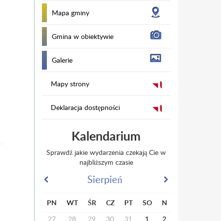
Mapa gminy
Gmina w obiektywie
Galerie
Mapy strony
Deklaracja dostępności
Kalendarium
Sprawdź jakie wydarzenia czekają Cie w
najbliższym czasie
Sierpień
PN
WT
ŚR
CZ
PT
SO
N
27
28
29
30
31
1
2