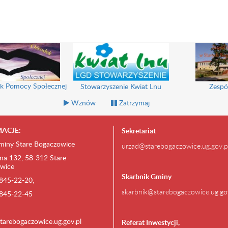
k Pomocy Społecznej
Stowarzyszenie Kwiat Lnu
Zespó
Wznów
Zatrzymaj
ACJE:
Sekretariat
miny Stare Bogaczowice
urzad@starebogaczowice.ug.gov.p
na 132, 58-312 Stare
wice
Skarbnik Gminy
) 845-22-20,
skarbnik@starebogaczowice.ug.go
) 845-22-45
tarebogaczowice.ug.gov.pl
Referat Inwestycji,