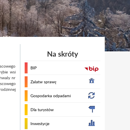
Na skróty
jscowego
BIP
ębie wsi
chwały nr
Załatw sprawę
jscowego
odzinnej
Gospodarka odpadami
Dla turystów
Inwestycje