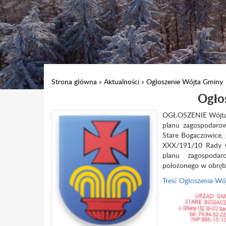
Strona główna
»
Aktualności
»
Ogłoszenie Wójta Gminy
Ogło
OGŁOSZENIE Wójta G
planu zagospodarow
Stare Bogaczowice, 
XXX/191/10 Rady G
planu zagospodar
położonego w obrębi
Treść Ogłoszenia W