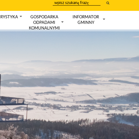
wpisz
szukany
tekst
RYSTYKA
GOSPODARKA
INFORMATOR
+
ODPADAMI
GMINNY
+
+
KOMUNALNYMI