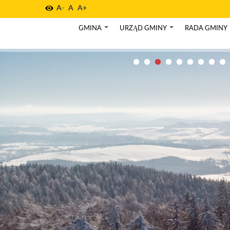
A-
A
A+
GMINA
URZĄD GMINY
RADA GMINY
+
+