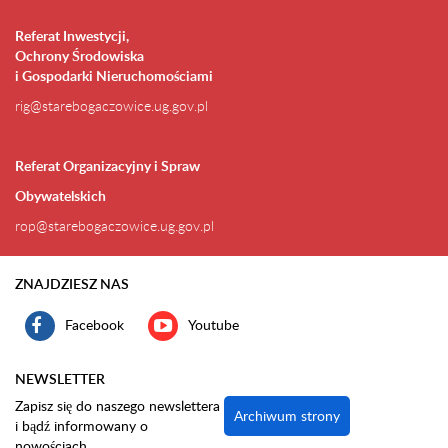
Referat Inwestycji,
Ochrony Środowiska
i Gospodarki Nieruchomościami
rig@starebogaczowice.ug.gov.pl
Referat Organizacyjny i Spraw
Obywatelskich
rop@starebogaczowice.ug.gov.pl
ZNAJDZIESZ NAS
Facebook
Youtube
NEWSLETTER
Zapisz się do naszego newslettera
Archiwum strony
i bądź informowany o
nowościach.