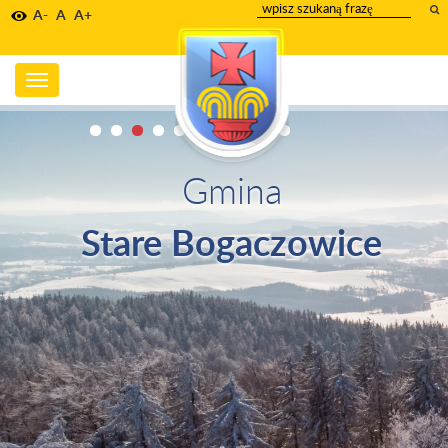
wpisz
A-
A
A+
szukany
tekst
Toggle
navigation
Gmina
Stare Bogaczowice