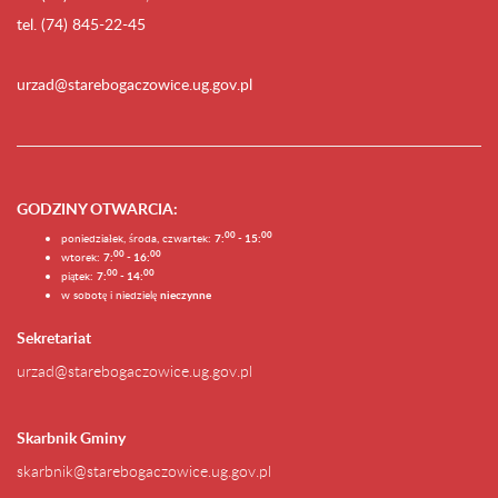
tel. (74) 845-22-45
urzad@starebogaczowice.ug.gov.pl
GODZINY OTWARCIA
:
0
0
0
0
poniedziałek, środa, czwartek:
7:
- 15:
0
0
00
wtorek:
7:
- 16:
0
0
00
piątek:
7:
- 14:
w sobotę i niedzielę
nieczynne
Sekretariat
urzad@starebogaczowice.ug.gov.pl
Skarbnik Gminy
skarbnik@starebogaczowice.ug.gov.pl