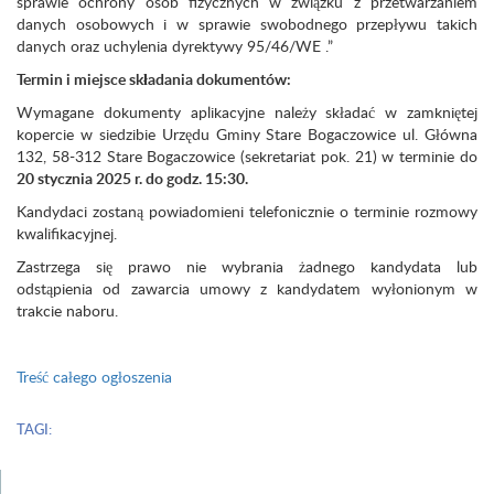
sprawie ochrony osób fizycznych w związku z przetwarzaniem
danych osobowych i w sprawie swobodnego przepływu takich
danych oraz uchylenia dyrektywy 95/46/WE .”
Termin i miejsce składania dokumentów:
Wymagane dokumenty aplikacyjne należy składać w zamkniętej
kopercie w siedzibie Urzędu Gminy Stare Bogaczowice ul. Główna
132, 58-312 Stare Bogaczowice (sekretariat pok. 21) w terminie do
20 stycznia 2025 r. do godz. 15:30.
Kandydaci zostaną powiadomieni telefonicznie o terminie rozmowy
kwalifikacyjnej.
Zastrzega się prawo nie wybrania żadnego kandydata lub
odstąpienia od zawarcia umowy z kandydatem wyłonionym w
trakcie naboru.
Treść całego ogłoszenia
TAGI: