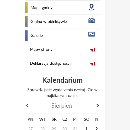
Mapa gminy
Gmina w obiektywie
Galerie
Mapy strony
Deklaracja dostępności
Kalendarium
Sprawdź jakie wydarzenia czekają Cie w
najbliższym czasie
Sierpień
PN
WT
ŚR
CZ
PT
SO
N
27
28
29
30
31
1
2