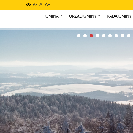
A-
A
A+
GMINA
URZĄD GMINY
RADA GMINY
+
+