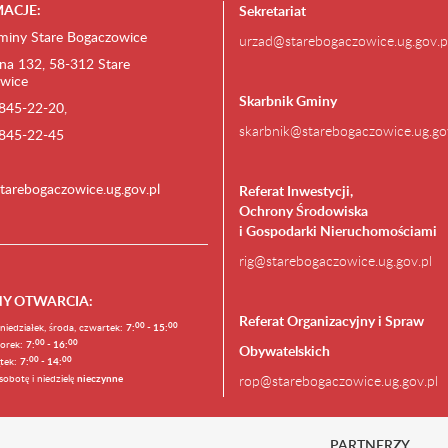
ACJE:
Sekretariat
miny Stare Bogaczowice
urzad@starebogaczowice.ug.gov.p
na 132, 58-312 Stare
wice
Skarbnik Gminy
) 845-22-20,
skarbnik@starebogaczowice.ug.go
) 845-22-45
tarebogaczowice.ug.gov.pl
Referat Inwestycji,
Ochrony Środowiska
i Gospodarki Nieruchomościami
rig@starebogaczowice.ug.gov.pl
NY OTWARCIA
:
Referat Organizacyjny i Spraw
0
0
0
0
niedziałek, środa, czwartek:
7:
- 15:
0
0
00
orek:
7:
- 16:
Obywatelskich
0
0
00
ątek:
7:
- 14:
sobotę i niedzielę
nieczynne
rop@starebogaczowice.ug.gov.pl
PARTNERZY