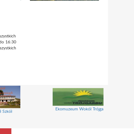
zystkich
do 16:30
zystkich
Ekomuzeum Wokół Trójgarbu
ł Szkół