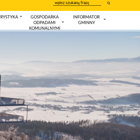
wpisz
szukany
tekst
RYSTYKA
GOSPODARKA
INFORMATOR
+
ODPADAMI
GMINNY
+
+
KOMUNALNYMI