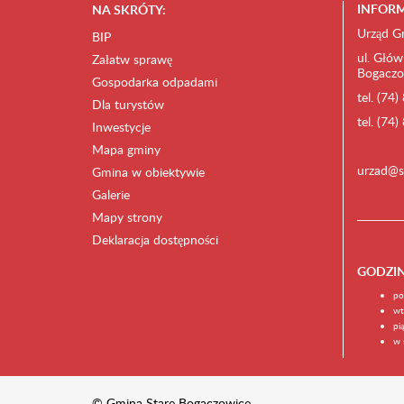
INFORM
NA SKRÓTY:
Urząd G
BIP
ul. Głów
Załatw sprawę
Bogaczo
Gospodarka odpadami
tel. (74
Dla turystów
tel. (74
Inwestycje
Mapa gminy
urzad@s
Gmina w obiektywie
Galerie
Mapy strony
Deklaracja dostępności
GODZI
po
wt
pi
w 
© Gmina Stare Bogaczowice