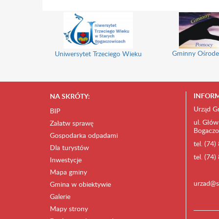
Gminny Ośrode
Uniwersytet Trzeciego Wieku
INFORM
NA SKRÓTY:
Urząd G
BIP
ul. Głów
Załatw sprawę
Bogaczo
Gospodarka odpadami
tel. (74
Dla turystów
tel. (74
Inwestycje
Mapa gminy
urzad@s
Gmina w obiektywie
Galerie
Mapy strony