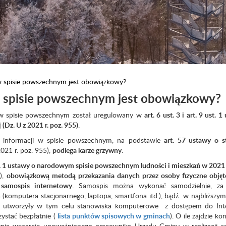
 w spisie powszechnym jest obowiązkowy?
 w spisie powszechnym jest obowiązkowy?
w spisie powszechnym został uregulowany w
art. 6 ust. 3 i art. 9 ust. 
 (Dz. U z 2021 r. poz. 955)
.
 informacji w spisie powszechnym, na podstawie
art. 57 ustawy o s
021 r. poz. 955),
podlega karze grzywny
.
st. 1 ustawy o narodowym spisie powszechnym ludności i mieszkań w 2021 
),
obowiązkową metodą przekazania danych przez osoby fizyczne objęt
samospis internetowy
. Samospis można wykonać samodzielnie, z
 (komputera stacjonarnego, laptopa, smartfona itd.), bądź w najbliższym
n utworzyły w tym celu stanowiska komputerowe z dostępem do Inte
ystać bezpłatnie (
lista punktów spisowych w gminach
). O ile zajdzie ko
ia wsparcie upoważnionego pracownika Urzędu Gminy w realizacji s