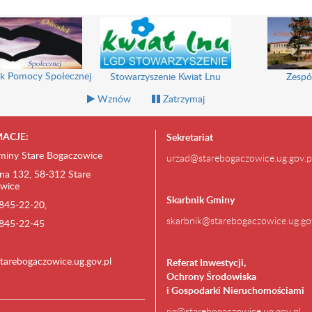
k Pomocy Społecznej
Stowarzyszenie Kwiat Lnu
Zespó
Wznów
Zatrzymaj
ACJE:
Sekretariat
miny Stare Bogaczowice
urzad@starebogaczowice.ug.gov.p
na 132, 58-312 Stare
wice
Skarbnik Gminy
) 845-22-20,
skarbnik@starebogaczowice.ug.go
) 845-22-45
tarebogaczowice.ug.gov.pl
Referat Inwestycji,
Ochrony Środowiska
i Gospodarki Nieruchomościami
rig@starebogaczowice.ug.gov.pl