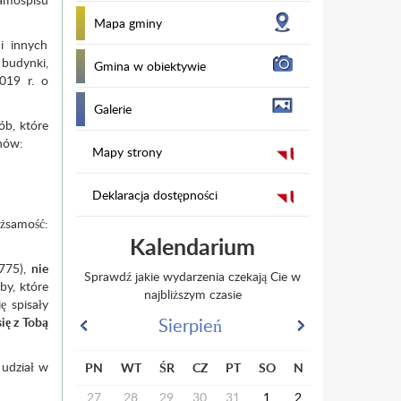
Mapa gminy
i innych
 budynki,
Gmina w obiektywie
019 r. o
Galerie
ób, które
onów:
Mapy strony
Deklaracja dostępności
amość:
Kalendarium
1775),
nie
Sprawdź jakie wydarzenia czekają Cie w
by, które
najbliższym czasie
ę spisały
Sierpień
ię z Tobą
 udział w
PN
WT
ŚR
CZ
PT
SO
N
27
28
29
30
31
1
2