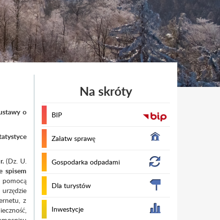
Na skróty
1 ustawy o
BIP
tatystyce
Załatw sprawę
r.
(Dz. U.
Gospodarka odpadami
e spisem
a pomocą
Dla turystów
 urzędzie
rnetu, z
Inwestycje
nieczność,
amospisu