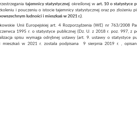
rzestrzegania
tajemnicy statystycznej
określonej w
art. 10 o statystyce p
zkoleniu i pouczeniu o istocie tajemnicy statystycznej oraz po złożeniu 
 powszechnym ludności i mieszkań w 2021 r.)
.
nkowskie Unii Europejskiej art. 4 Rozporządzenia (WE) nr 763/2008 P
zerwca 1995 r. o statystyce publicznej (Dz. U. z 2018 r. poz. 997, z p
lizacja spisu wymaga odrębnej ustawy (art. 9. ustawy o statystyce pub
mieszkań w 2021 r. została podpisana 9 sierpnia 2019 r. , opisan