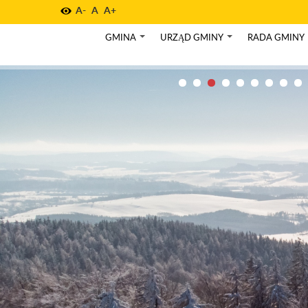
A-
A
A+
GMINA
URZĄD GMINY
RADA GMINY
+
+