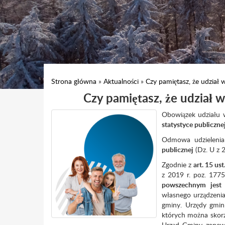
Strona główna
»
Aktualności
»
Czy pamiętasz, że udział
Czy pamiętasz, że udział
Obowiązek udziału 
statystyce publicznej
Odmowa udzielenia
publicznej
(Dz. U z 2
Zgodnie z
art. 15 u
z 2019 r. poz. 1775
powszechnym jest 
własnego urządzenia
gminy. Urzędy gmi
których można skorz
Urząd Gminy zapewn