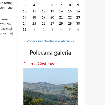
ublicznej
3
4
5
6
7
8
9
pisemnego
10
11
12
13
14
15
16
17
18
19
20
21
22
23
arlamentu
24
25
26
27
28
29
30
óźn. zm.)
licznej).
31
1
2
3
4
5
6
o w niej
Zobacz nadchodzące wydarzenia
Polecana galeria
Galeria Gostków