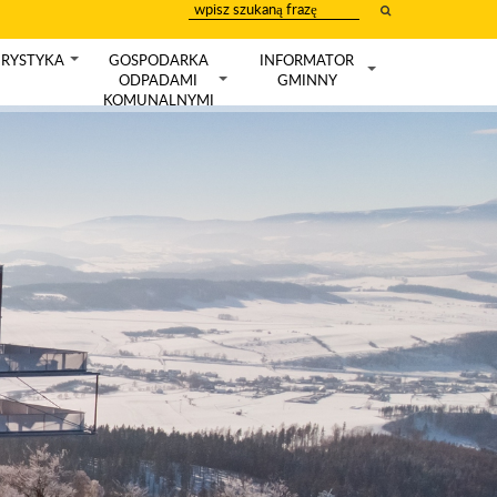
wpisz
szukany
tekst
RYSTYKA
GOSPODARKA
INFORMATOR
+
ODPADAMI
GMINNY
+
+
KOMUNALNYMI