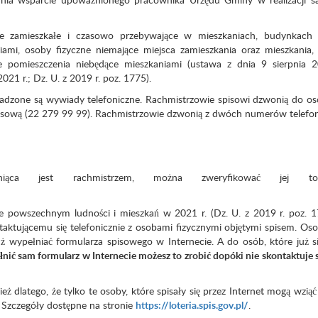
le zamieszkałe i czasowo przebywające w mieszkaniach, budynkach 
ami, osoby fizyczne niemające miejsca zamieszkania oraz mieszkania,
 pomieszczenia niebędące mieszkaniami (ustawa z dnia 9 sierpnia 2
1 r.; Dz. U. z 2019 r. poz. 1775).
adzone są wywiady telefoniczne. Rachmistrzowie spisowi dzwonią do os
ię spisową (22 279 99 99). Rachmistrzowie dzwonią z dwóch numerów telef
ąca jest rachmistrzem, można zweryfikować jej tożs
e powszechnym ludności i mieszkań w 2021 r. (Dz. U. z 2019 r. poz. 
aktującemu się telefonicznie z osobami fizycznymi objętymi spisem. Oso
uż wypełniać formularza spisowego w Internecie. A do osób, które już si
łnić sam formularz w Internecie możesz to zrobić dopóki nie skontaktuje s
ż dlatego, że tylko te osoby, które spisały się przez Internet mogą wziąć
r. Szczegóły dostępne na stronie
https://loteria.spis.gov.pl/
.