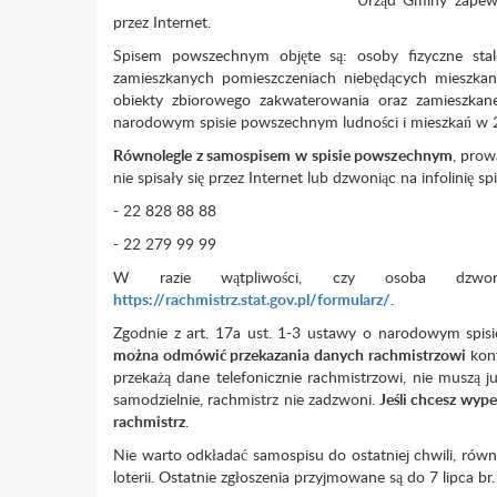
przez Internet.
Spisem powszechnym objęte są: osoby fizyczne sta
zamieszkanych pomieszczeniach niebędących mieszkani
obiekty zbiorowego zakwaterowania oraz zamieszkane
narodowym spisie powszechnym ludności i mieszkań w 202
Równolegle z samospisem w spisie powszechnym
, prow
nie spisały się przez Internet lub dzwoniąc na infolin
- 22 828 88 88
- 22 279 99 99
W razie wątpliwości, czy osoba dzwoni
https://rachmistrz.stat.gov.pl/formularz/
.
Zgodnie z art. 17a ust. 1-3 ustawy o narodowym spisi
można odmówić przekazania danych rachmistrzowi
kont
przekażą dane telefonicznie rachmistrzowi, nie muszą j
samodzielnie, rachmistrz nie zadzwoni.
Jeśli chcesz wype
rachmistrz
.
Nie warto odkładać samospisu do ostatniej chwili, równie
loterii. Ostatnie zgłoszenia przyjmowane są do 7 lipca b