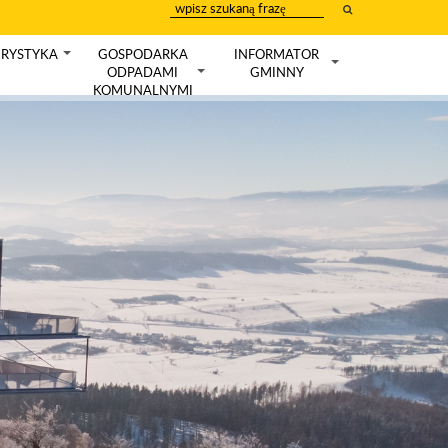
wpisz
szukany
tekst
RYSTYKA
GOSPODARKA
INFORMATOR
+
ODPADAMI
GMINNY
+
+
KOMUNALNYMI