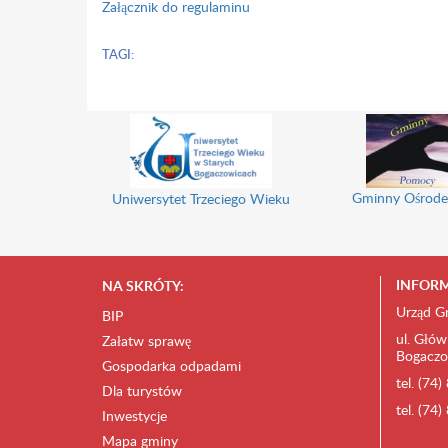
Załącznik do regulaminu
TAGI:
Gminny Ośrode
Uniwersytet Trzeciego Wieku
INFORM
NA SKRÓTY:
Urząd G
BIP
ul. Głów
Załatw sprawę
Bogaczo
Gospodarka odpadami
tel. (74
Dla turystów
tel. (74
Inwestycje
Mapa gminy