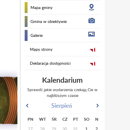
Mapa gminy
Gmina w obiektywie
Galerie
Mapy strony
Deklaracja dostępności
Kalendarium
Sprawdź jakie wydarzenia czekają Cie w
najbliższym czasie
Sierpień
PN
WT
ŚR
CZ
PT
SO
N
27
28
29
30
31
1
2