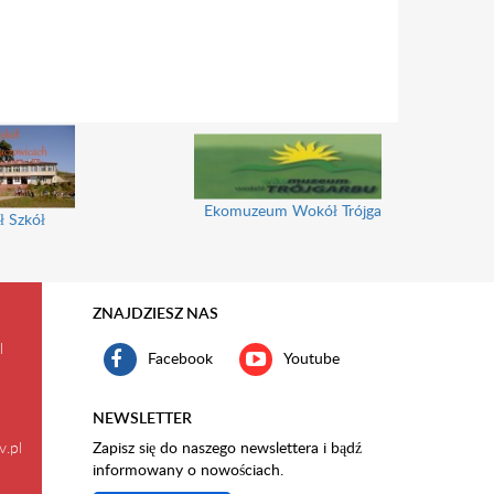
Ekomuzeum Wokół Trójgarbu
ł Szkół
ZNAJDZIESZ NAS
l
Facebook
Youtube
NEWSLETTER
v.pl
Zapisz się do naszego newslettera i bądź
informowany o nowościach.