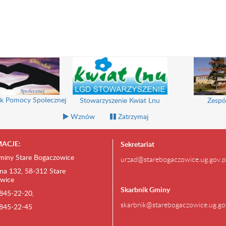
k Pomocy Społecznej
Stowarzyszenie Kwiat Lnu
Zespó
Wznów
Zatrzymaj
ACJE:
Sekretariat
miny Stare Bogaczowice
urzad@starebogaczowice.ug.gov.p
na 132, 58-312 Stare
wice
Skarbnik Gminy
) 845-22-20,
skarbnik@starebogaczowice.ug.go
) 845-22-45