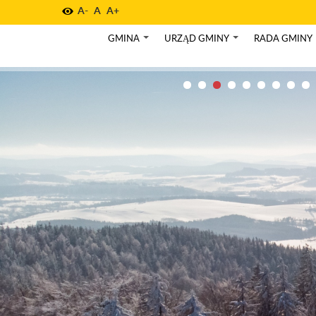
A-
A
A+
GMINA
URZĄD GMINY
RADA GMINY
+
+