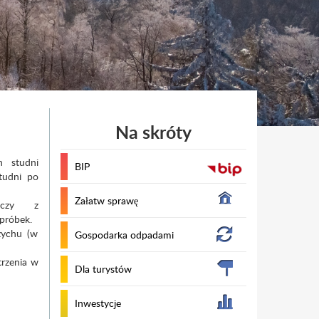
Na skróty
h studni
BIP
tudni po
Załatw sprawę
u, czy z
 próbek.
zychu (w
Gospodarka odpadami
trzenia w
Dla turystów
Inwestycje