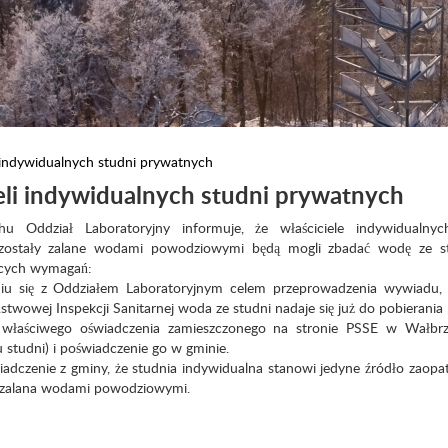
i indywidualnych studni prywatnych
ieli indywidualnych studni prywatnych
 Oddział Laboratoryjny informuje, że właściciele indywidualnyc
 zostały zalane wodami powodziowymi będą mogli zbadać wodę ze s
ących wymagań:
 się z Oddziałem Laboratoryjnym celem przeprowadzenia wywiad
twowej Inspekcji Sanitarnej woda ze studni nadaje się już do pobierania
aściwego oświadczenia zamieszczonego na stronie PSSE w Wałbr
u studni) i poświadczenie go w gminie.
dczenie z gminy, że studnia indywidualna stanowi jedyne źródło zaopa
a zalana wodami powodziowymi.