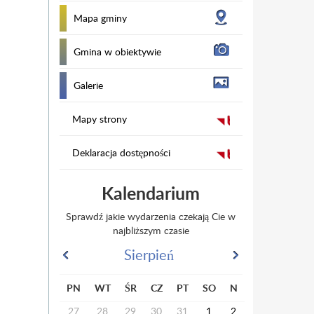
Mapa gminy
Gmina w obiektywie
Galerie
Mapy strony
Deklaracja dostępności
Kalendarium
Sprawdź jakie wydarzenia czekają Cie w
najbliższym czasie
Sierpień
PN
WT
ŚR
CZ
PT
SO
N
27
28
29
30
31
1
2