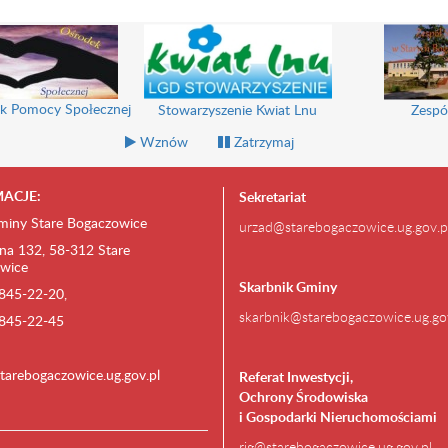
k Pomocy Społecznej
Stowarzyszenie Kwiat Lnu
Zespó
Wznów
Zatrzymaj
ACJE:
Sekretariat
miny Stare Bogaczowice
urzad@starebogaczowice.ug.gov.p
na 132, 58-312 Stare
wice
Skarbnik Gminy
) 845-22-20,
skarbnik@starebogaczowice.ug.go
) 845-22-45
tarebogaczowice.ug.gov.pl
Referat Inwestycji,
Ochrony Środowiska
i Gospodarki Nieruchomościami
rig@starebogaczowice.ug.gov.pl