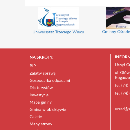
Gminny Ośrode
Uniwersytet Trzeciego Wieku
INFORM
NA SKRÓTY:
Urząd G
BIP
ul. Głów
Załatw sprawę
Bogaczo
Gospodarka odpadami
tel. (74
Dla turystów
tel. (74
Inwestycje
Mapa gminy
urzad@s
Gmina w obiektywie
Galerie
Mapy strony