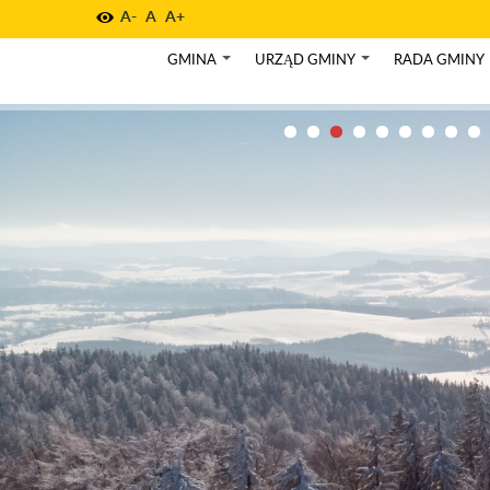
A-
A
A+
GMINA
URZĄD GMINY
RADA GMINY
+
+