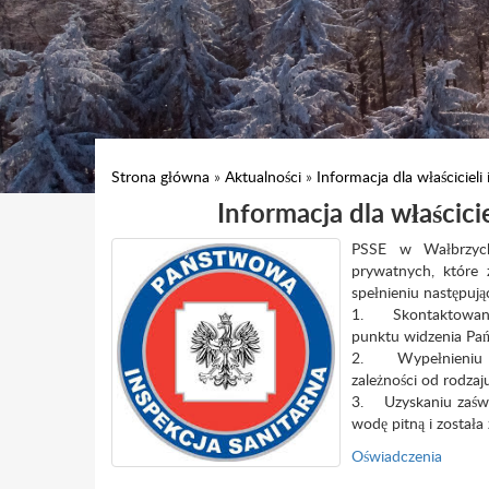
Strona główna
»
Aktualności
»
Informacja dla właściciel
Informacja dla właścic
PSSE w Wałbrzychu
prywatnych, które
spełnieniu następuj
1. Skontaktowaniu
punktu widzenia Pańs
2. Wypełnieniu wł
zależności od rodzaj
3. Uzyskaniu zaświa
wodę pitną i został
Oświadczenia