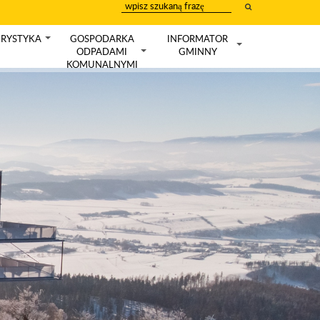
wpisz
szukany
tekst
RYSTYKA
GOSPODARKA
INFORMATOR
+
ODPADAMI
GMINNY
+
+
KOMUNALNYMI