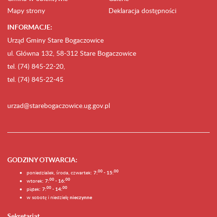
Mapy strony
Deklaracja dostępności
INFORMACJE:
Urząd Gminy Stare Bogaczowice
ul. Główna 132, 58-312 Stare Bogaczowice
tel. (74) 845-22-20,
tel. (74) 845-22-45
urzad@starebogaczowice.ug.gov.pl
GODZINY OTWARCIA
:
0
0
0
0
poniedziałek, środa, czwartek:
7:
- 15:
0
0
00
wtorek:
7:
- 16:
0
0
00
piątek:
7:
- 14:
w sobotę i niedzielę
nieczynne
Sekretariat