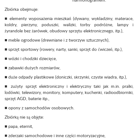
Zbiórka obejmuje:
■ elementy wyposażenia mieszkań (dywany, wykładziny, materace,
kołdry, pierzyny, poduszki, walizki, torby podróżne, lampy i
żyrandole bez żarówek, obudowy sprzętu elektronicznego, itp.),
■ meble ogrodowe (drewniane i z tworzyw sztucznych),
■ sprzęt sportowy (rowery, narty, sanki, sprzęt do ćwiczeń, itp.),
■ wózki i chodziki dziecięce,
■ zabawki dużych rozmiarów,
■ duże odpady plastikowe (doniczki, skrzynki, czyste wiadra, itp.),
■ zużyty sprzęt elektroniczny i elektryczny taki jak m.in. pralki,
lodówki, telewizory, monitory, komputery, kuchenki, radioodbiorniki,
sprzęt AGD, baterie itp.,
■ opony z samochodów osobowych.
Zbiórką nie są objęte:
■ papa, eternit,
■ zderzaki samochodowe i inne części motoryzacyjne,