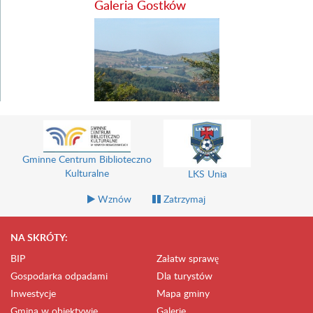
Galeria Gostków
Gminne Centrum Biblioteczno
Kulturalne
LKS Unia
Wznów
Zatrzymaj
NA SKRÓTY:
BIP
Załatw sprawę
Gospodarka odpadami
Dla turystów
Inwestycje
Mapa gminy
Gmina w obiektywie
Galerie