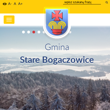
wpisz
A-
A
A+
szukany
tekst
Toggle
navigation
Gmina
Stare Bogaczowice