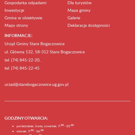
Gospodarka odpadami
Dla turystów
Inwestycje
Mapa gminy
Gmina w obiektywie
Galerie
Mapy strony
Deklaracja dostępności
INFORMACJE:
Urząd Gminy Stare Bogaczowice
ul. Główna 132, 58-312 Stare Bogaczowice
tel. (74) 845-22-20,
tel. (74) 845-22-45
urzad@starebogaczowice.ug.gov.pl
GODZINY OTWARCIA
:
0
0
0
0
poniedziałek, środa, czwartek:
7:
- 15:
0
0
00
wtorek:
7:
- 16: