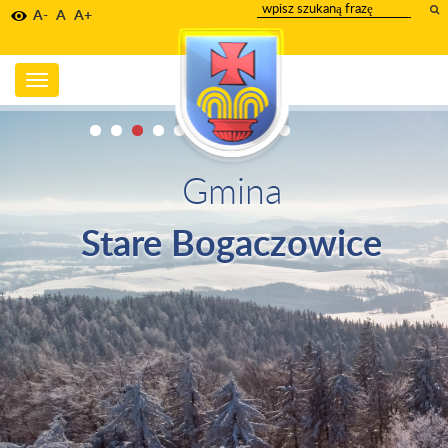
wpisz
A-
A
A+
szukany
tekst
Toggle
navigation
Gmina
Stare Bogaczowice