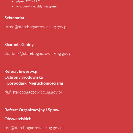
0
0
00
piątek:
7:
- 14:
w sobotę i niedzielę
nieczynne
Sekretariat
urzad@starebogaczowice.ug.gov.pl
Skarbnik Gminy
skarbnik@starebogaczowice.ug.gov.pl
Referat Inwestycji,
Ochrony Środowiska
i Gospodarki Nieruchomościami
rig@starebogaczowice.ug.gov.pl
Referat Organizacyjny i Spraw
Obywatelskich
rop@starebogaczowice.ug.gov.pl