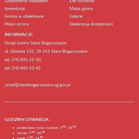
Gospodarka odpadami
Dla turystów
Inwestycje
Mapa gminy
Gmina w obiektywie
Galerie
Mapy strony
Deklaracja dostępności
INFORMACJE:
Urząd Gminy Stare Bogaczowice
ul. Główna 132, 58-312 Stare Bogaczowice
tel. (74) 845-22-20,
tel. (74) 845-22-45
urzad@starebogaczowice.ug.gov.pl
GODZINY OTWARCIA
:
0
0
0
0
poniedziałek, środa, czwartek:
7:
- 15:
0
0
00
wtorek:
7:
- 16:
0
0
00
piątek:
7:
- 14: