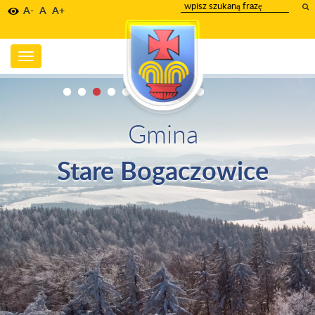
wpisz
A-
A
A+
szukany
tekst
Toggle
navigation
Gmina
Stare Bogaczowice