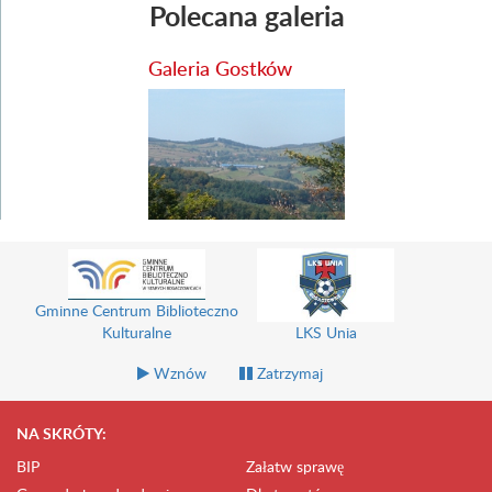
Polecana galeria
Galeria Gostków
Gminne Centrum Biblioteczno
Kulturalne
LKS Unia
Wznów
Zatrzymaj
NA SKRÓTY:
BIP
Załatw sprawę