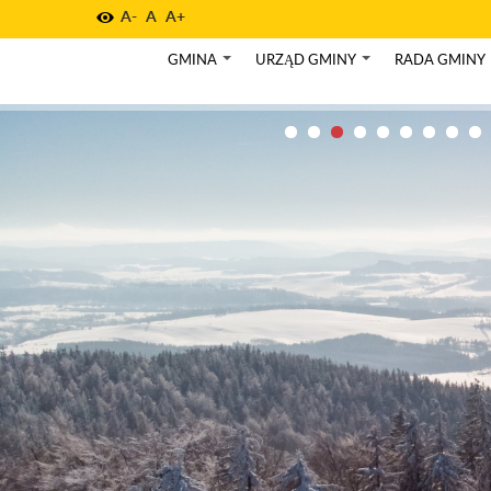
A-
A
A+
GMINA
URZĄD GMINY
RADA GMINY
+
+