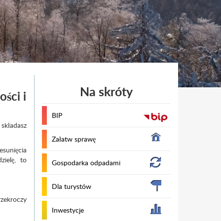
Na skróty
ści i
BIP
składasz
Załatw sprawę
sunięcia
zielę, to
Gospodarka odpadami
Dla turystów
rzekroczy
Inwestycje