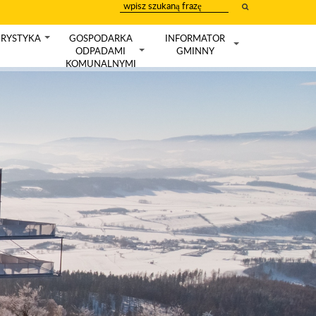
wpisz
szukany
tekst
RYSTYKA
GOSPODARKA
INFORMATOR
+
ODPADAMI
GMINNY
+
+
KOMUNALNYMI