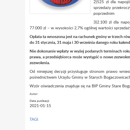
2)525 zł dla napoj
sprzedaży przekroc
poprzednim
3)2.100 zł dla napo
77.000 zł – w wysokości 2,7% ogólnej wartości sprzeda
Opłata ta wnoszona jest na rachunek gminy w trzech ró
do 31 stycznia, 31 maja i 30 września danego roku kale
Nie dokonanie wpłaty w wyżej podanych terminach rok
prawa, a przedsiębiorca może wystąpić o nowe zezwoleni
zezwolenia.
Od niniejszej decyzji przysługuje stronom prawo wn
pośrednictwem Urzędu Gminy w Starych Bogaczowicach w
Wzór oświadczenia znajduje się na BIP Gminy Stare Bog
Autor:
Data publikacji:
2021-01-15
TAGI: