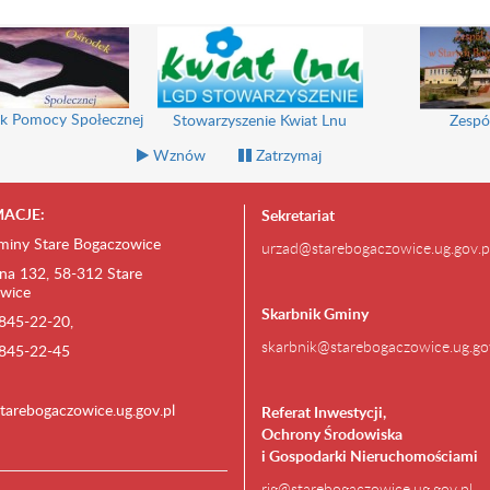
k Pomocy Społecznej
Stowarzyszenie Kwiat Lnu
Zespó
Wznów
Zatrzymaj
ACJE:
Sekretariat
miny Stare Bogaczowice
urzad@starebogaczowice.ug.gov.p
na 132, 58-312 Stare
wice
Skarbnik Gminy
) 845-22-20,
skarbnik@starebogaczowice.ug.go
) 845-22-45
tarebogaczowice.ug.gov.pl
Referat Inwestycji,
Ochrony Środowiska
i Gospodarki Nieruchomościami
rig@starebogaczowice.ug.gov.pl