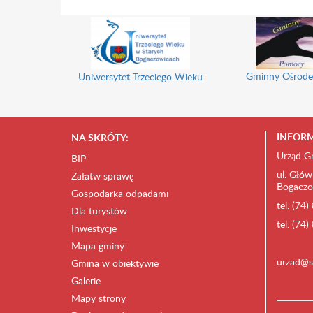
Gminny Ośrode
Uniwersytet Trzeciego Wieku
INFORM
NA SKRÓTY:
Urząd G
BIP
ul. Głów
Załatw sprawę
Bogaczo
Gospodarka odpadami
tel. (74
Dla turystów
tel. (74
Inwestycje
Mapa gminy
urzad@s
Gmina w obiektywie
Galerie
Mapy strony