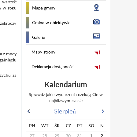
i wartość
ów w roku
Mapa gminy
Gmina w obiektywie
rzekroczy
Galerie
Mapy strony
ia z mocy
gaśnięciu
Deklaracja dostępności
zychu za
Kalendarium
Sprawdź jakie wydarzenia czekają Cie w
najbliższym czasie
Sierpień
PN
WT
ŚR
CZ
PT
SO
N
27
28
29
30
31
1
2