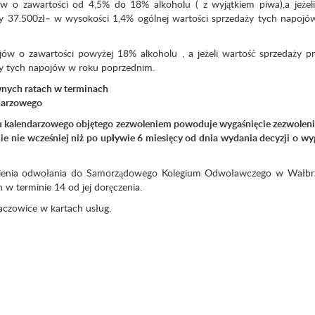
ów o zawartości od 4,5% do 18% alkoholu ( z wyjątkiem piwa),a jeżel
zy 37.500zł– w wysokości 1,4% ogólnej wartości sprzedaży tych napoj
jów o zawartości powyżej 18% alkoholu , a jeżeli wartość sprzedaży p
ży tych napojów w roku poprzednim.
wnych ratach w terminach
ndarzowego
u kalendarzowego objętego zezwoleniem powoduje wygaśnięcie zezwolen
e nie wcześniej niż po upływie 6 miesięcy od dnia wydania decyzji o wy
iesienia odwołania do Samorządowego Kolegium Odwoławczego w Wałbr
 terminie 14 od jej doręczenia.
aczowice w kartach usług.