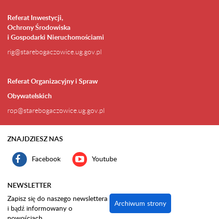
Referat Inwestycji,
Ochrony Środowiska
i Gospodarki Nieruchomościami
rig@starebogaczowice.ug.gov.pl
Referat Organizacyjny i Spraw
Obywatelskich
rop@starebogaczowice.ug.gov.pl
ZNAJDZIESZ NAS
Facebook
Youtube
NEWSLETTER
Zapisz się do naszego newslettera
Archiwum strony
i bądź informowany o
nowościach.