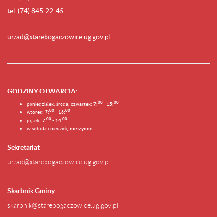
tel. (74) 845-22-45
urzad@starebogaczowice.ug.gov.pl
GODZINY OTWARCIA
:
0
0
0
0
poniedziałek, środa, czwartek:
7:
- 15:
0
0
00
wtorek:
7:
- 16:
0
0
00
piątek:
7:
- 14:
w sobotę i niedzielę
nieczynne
Sekretariat
urzad@starebogaczowice.ug.gov.pl
Skarbnik Gminy
skarbnik@starebogaczowice.ug.gov.pl