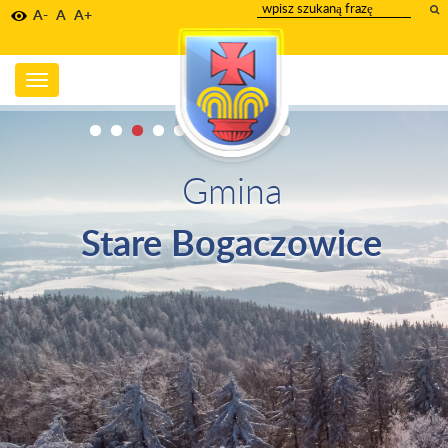
wpisz
A-
A
A+
szukany
tekst
Toggle
navigation
Gmina
Stare Bogaczowice