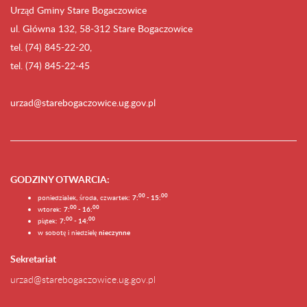
Urząd Gminy Stare Bogaczowice
ul. Główna 132, 58-312 Stare Bogaczowice
tel. (74) 845-22-20,
tel. (74) 845-22-45
urzad@starebogaczowice.ug.gov.pl
GODZINY OTWARCIA
:
0
0
0
0
poniedziałek, środa, czwartek:
7:
- 15:
0
0
00
wtorek:
7:
- 16:
0
0
00
piątek:
7:
- 14:
w sobotę i niedzielę
nieczynne
Sekretariat
urzad@starebogaczowice.ug.gov.pl