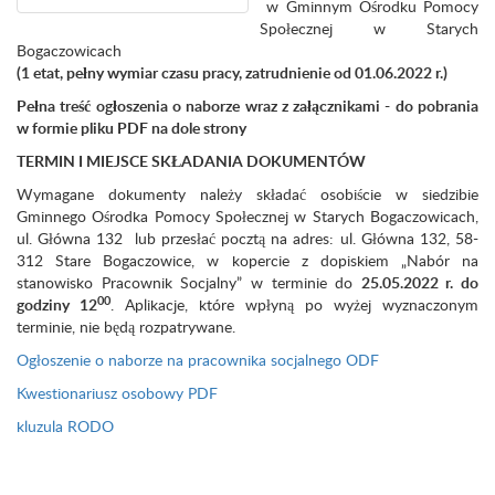
w Gminnym Ośrodku Pomocy
Społecznej w Starych
Bogaczowicach
(1 etat, pełny wymiar czasu pracy, zatrudnienie od 01.06.2022 r.)
Pełna treść ogłoszenia o naborze wraz z załącznikami - do pobrania
w formie pliku PDF na dole strony
TERMIN I MIEJSCE SKŁADANIA DOKUMENTÓW
Wymagane dokumenty należy składać osobiście w siedzibie
Gminnego Ośrodka Pomocy Społecznej w Starych Bogaczowicach,
ul. Główna 132 lub przesłać pocztą na adres: ul. Główna 132, 58-
312 Stare Bogaczowice, w kopercie z dopiskiem „Nabór na
stanowisko Pracownik Socjalny” w terminie do
25.05.2022 r. do
00
godziny 12
. Aplikacje, które wpłyną po wyżej wyznaczonym
terminie, nie będą rozpatrywane.
Ogłoszenie o naborze na pracownika socjalnego ODF
Kwestionariusz osobowy PDF
kluzula RODO