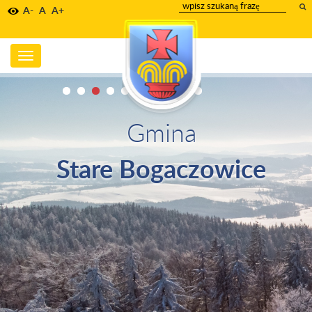
wpisz
A-
A
A+
szukany
tekst
Toggle
navigation
Gmina
Stare Bogaczowice