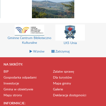
Gminne Centrum Biblioteczno
Kulturalne
LKS Unia
Wznów
Zatrzymaj
NA SKRÓTY:
BIP
Załatw sprawę
Gospodarka odpadami
Dla turystów
Inwestycje
Mapa gminy
Gmina w obiektywie
Galerie
Mapy strony
Deklaracja dostępności
INFORMACJE: