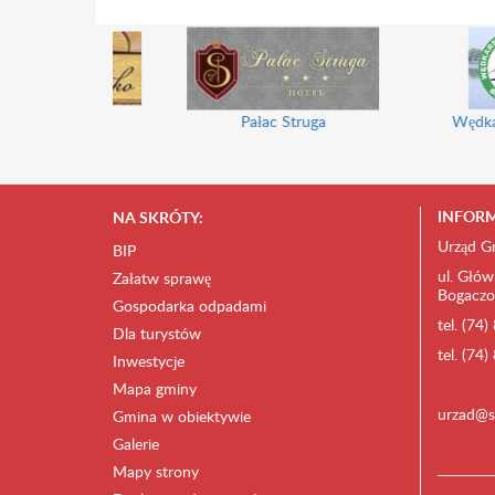
Gminny Ośrode
Uniwersytet Trzeciego Wieku
INFORM
NA SKRÓTY:
Urząd G
BIP
ul. Głów
Załatw sprawę
Bogaczo
Gospodarka odpadami
tel. (74
Dla turystów
tel. (74
Inwestycje
Mapa gminy
urzad@s
Gmina w obiektywie
Galerie
Mapy strony