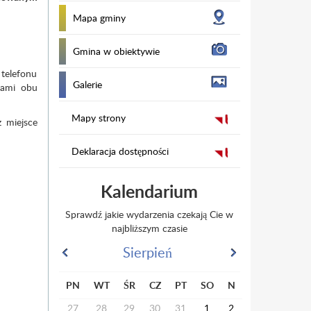
Mapa gminy
Gmina w obiektywie
telefonu
Galerie
nami obu
Mapy strony
z miejsce
Deklaracja dostępności
Kalendarium
Sprawdź jakie wydarzenia czekają Cie w
najbliższym czasie
Sierpień
PN
WT
ŚR
CZ
PT
SO
N
27
28
29
30
31
1
2