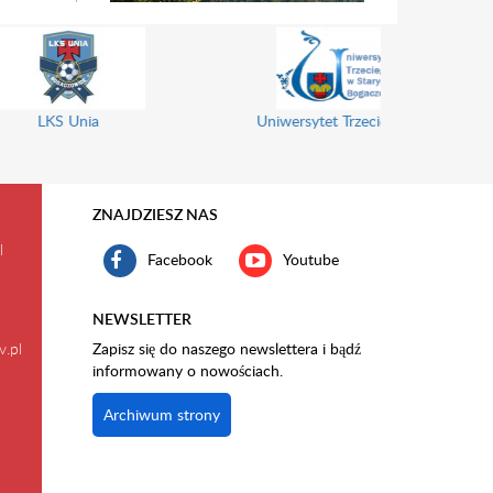
Ekomuzeum Wokół Trójgarbu
ł Szkół
ZNAJDZIESZ NAS
l
Facebook
Youtube
NEWSLETTER
v.pl
Zapisz się do naszego newslettera i bądź
informowany o nowościach.
Archiwum strony