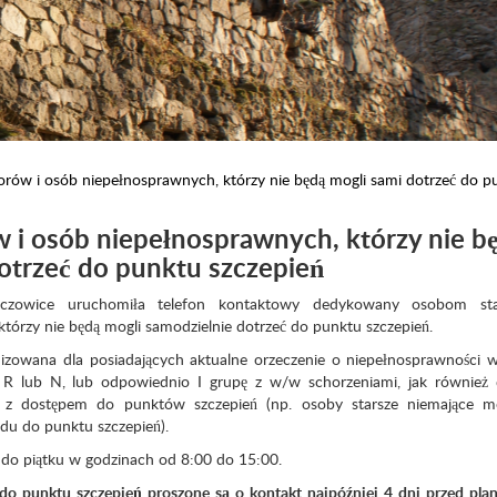
iorów i osób niepełnosprawnych, którzy nie będą mogli sami dotrzeć do p
ów i osób niepełnosprawnych, którzy nie b
otrzeć do punktu szczepień
czowice uruchomiła telefon kontaktowy dedykowany osobom sta
tórzy nie będą mogli samodzielnie dotrzeć do punktu szczepień.
izowana dla posiadających aktualne orzeczenie o niepełnosprawności 
R lub N, lub odpowiednio I grupę z w/w schorzeniami, jak również 
 z dostępem do punktów szczepień (np. osoby starsze niemające mo
du do punktu szczepień).
do piątku w godzinach od 8:00 do 15:00.
do punktu szczepień proszone są o kontakt najpóźniej 4 dni przed pl