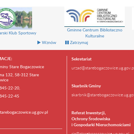
k Pomocy Społecznej
Stowarzyszenie Kwiat Lnu
Zespó
Wznów
Zatrzymaj
ACJE:
Sekretariat
miny Stare Bogaczowice
urzad@starebogaczowice.ug.gov.p
na 132, 58-312 Stare
wice
Skarbnik Gminy
) 845-22-20,
skarbnik@starebogaczowice.ug.go
) 845-22-45
tarebogaczowice.ug.gov.pl
Referat Inwestycji,
Ochrony Środowiska
i Gospodarki Nieruchomościami
rig@starebogaczowice.ug.gov.pl