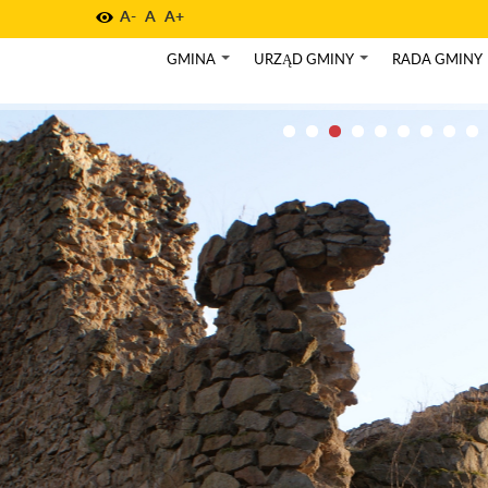
A-
A
A+
GMINA
URZĄD GMINY
RADA GMINY
+
+