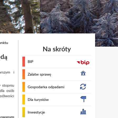
unktu
Na skróty
ędą
BIP
rszym i
Załatw sprawę
w stopniu
Gospodarka odpadami
dla osób
żliwości
Dla turystów
Inwestycje
anowanym