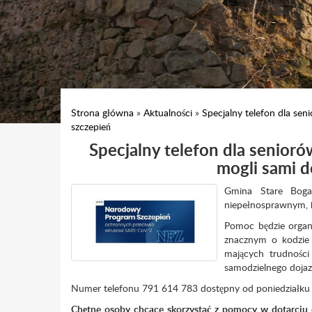
Strona główna
»
Aktualności
»
Specjalny telefon dla sen
szczepień
Specjalny telefon dla senior
mogli sami d
Gmina Stare Boga
niepełnosprawnym, k
Pomoc będzie organ
znacznym o kodzie 
mających trudności
samodzielnego dojaz
Numer telefonu 791 614 783 dostępny od poniedziałku 
Chętne osoby chcące skorzystać z pomocy w dotarciu 